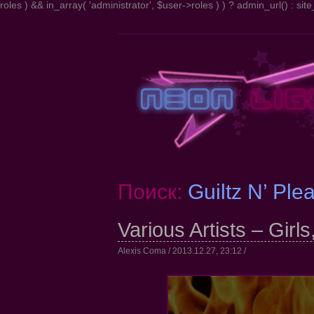
roles ) && in_array( 'administrator', $user->roles ) ) ? admin_url() : site_
Поиск:
Guiltz N’ Ple
Various Artists – Girl
Alexis Coma / 2013.12.27, 23:12 /