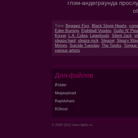
глэм-андеграунда просл
о
Тэги:
Beggarz Fixx
,
Black Stone Hearts
,
comp
Eden Burning
,
Eightball Voodoo
,
Guiltz N’ Ple
Kixxer
,
L.A. Cobra
,
Lagerloudz
,
Silent Jack
,
s
sleaze hard
,
sleaze rock
,
Sleazer
,
Sleazy Way
Mirrors
,
Suicide Tuesday
,
The Toxiks
,
Tongue 
various artists
Для файлов
IFolder
Megaupload
Rapidshare
RGhost
© 2009-2012 neon-lights.ru.