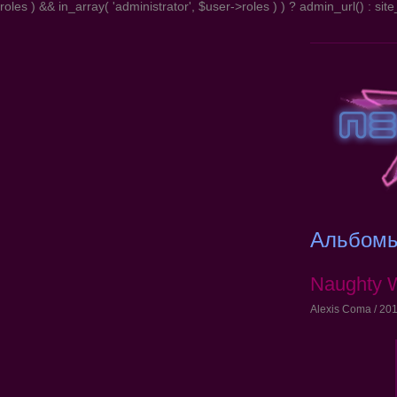
roles ) && in_array( 'administrator', $user->roles ) ) ? admin_url() : site_
Альбом
Naughty W
Alexis Coma / 201