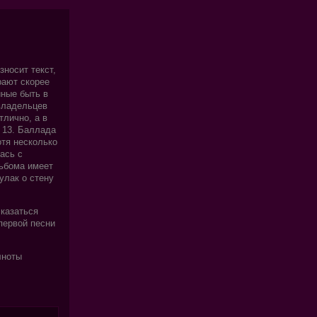
носит текст,
рают скорее
йные быть в
 владельцев
тлично, а в
 13. Баллада
отя несколько
ась с
льбома имеет
улак о стену
 казаться
первой песни
лноты