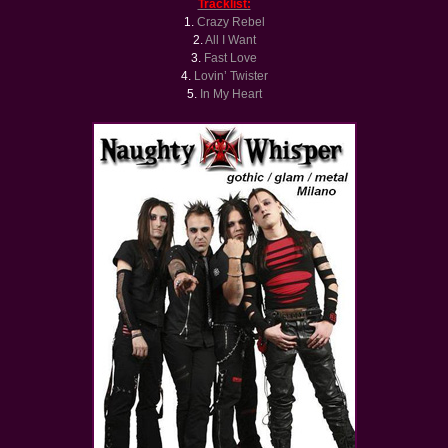
Tracklist:
1.
Crazy Rebel
2.
All I Want
3.
Fast Love
4.
Lovin’ Twister
5.
In My Heart