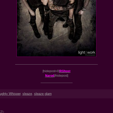
———————————————————————————-
[hidepost=0]
RGhost
Narod
[/hidepost]
——————————–
ughty Whisper
,
sleaze
,
sleaze glam
2):