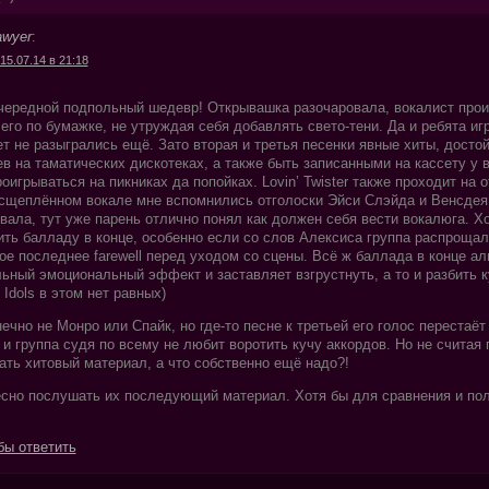
awyer
:
15.07.14 в 21:18
чередной подпольный шедевр! Открывашка разочаровала, вокалист произ
 его по бумажке, не утруждая себя добавлять свето-тени. Да и ребята иг
 не разыгрались ещё. Зато вторая и третья песенки явные хиты, досто
в на таматических дискотеках, а также быть записанными на кассету у
оигрываться на пикниках да попойках. Lovin’ Twister также проходит на о
сщеплённом вокале мне вспомнились отголоски Эйси Слэйда и Венсдея
вала, тут уже парень отлично понял как должен себя вести вокалюга. Х
ить балладу в конце, особенно если со слов Алексиса группа распрощал
ое последнее farewell перед уходом со сцены. Всё ж баллада в конце а
ьный эмоциональный эффект и заставляет взгрустнуть, а то и разбить к
Idols в этом нет равных)
ечно не Монро или Спайк, но где-то песне к третьей его голос перестаёт
 и группа судя по всему не любит воротить кучу аккордов. Но не считая 
ать хитовый материал, а что собственно ещё надо?!
сно послушать их последующий материал. Хотя бы для сравнения и по
бы ответить