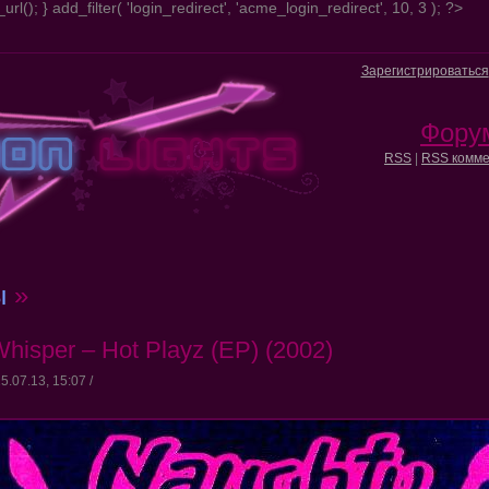
url(); } add_filter( 'login_redirect', 'acme_login_redirect', 10, 3 ); ?>
Зарегистрироваться
Фору
RSS
|
RSS комме
ы
»
hisper – Hot Playz (EP) (2002)
5.07.13, 15:07 /