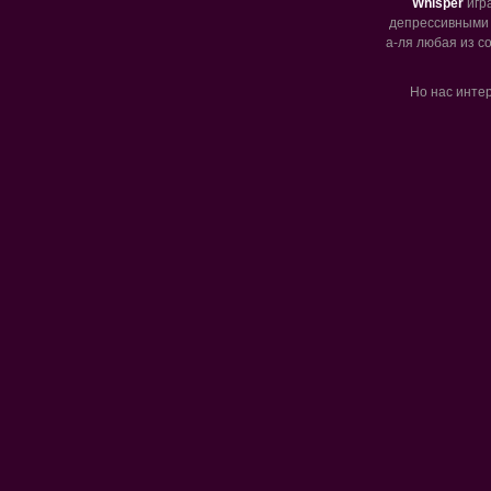
Whisper
игр
депрессивными т
а-ля любая из с
Но нас интер