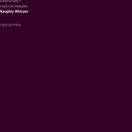
ьтернативу с
па-крутом имидже
Naughty Whisper
м достаточно.