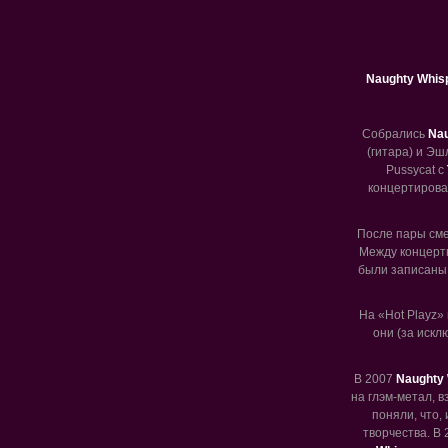
Naughty Whis
Собрались
Nau
(гитара) и Эш
Pussycat с
концертирова
После пары сме
Между концер
были записаны в
На «Hot Playz»
они (за искл
В 2007
Naughty 
на глэм-метал, в
поняли, что,
творчества. В