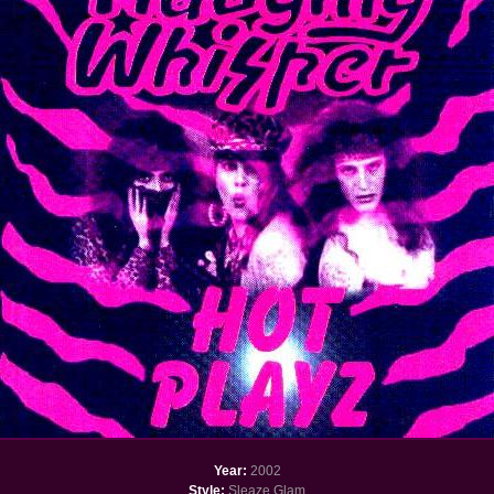
Year:
2002
Style:
Sleaze Glam