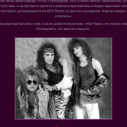
али сколь агрессивную, столь и проходную, хоть и качественно записанную, ал
екстами, а на фотках в буклете к компакту красовались в модно-мрачном ти
отен групп, ротирующихся на MTV Rocks со дня его основания. Короче говоря,
«слились».
есовал крутой слиз-глэм, и на их дебютном релизе, «Hot Playz», его более че
Разбирайте, это вкусно и весело.