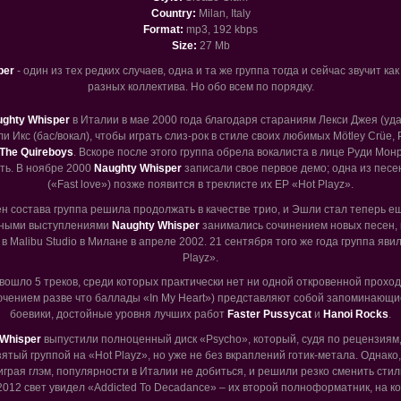
Country:
Milan, Italy
Format:
mp3, 192 kbps
Size:
27 Mb
per
- один из тех редких случаев, одна и та же группа тогда и сейчас звучит к
разных коллектива. Но обо всем по порядку.
ghty Whisper
в Италии в мае 2000 года благодаря стараниям Лекси Джея (уд
ли Икс (бас/вокал), чтобы играть слиз-рок в стиле своих любимых Mötley Crüe, P
The Quireboys
. Вскоре после этого группа обрела вокалиста в лице Руди Мон
ть. В ноябре 2000
Naughty Whisper
записали свое первое демо; одна из песе
(«Fast love») позже появится в треклисте их EP «Hot Playz».
н состава группа решила продолжать в качестве трио, и Эшли стал теперь ещ
тными выступлениями
Naughty Whisper
занимались сочинением новых песен, 
 Malibu Studio в Милане в апреле 2002. 21 сентября того же года группа яви
Playz».
 вошло 5 треков, среди которых практически нет ни одной откровенной проход
ючением разве что баллады «In My Heart») представляют собой запоминающи
боевики, достойные уровня лучших работ
Faster Pussycat
и
Hanoi Rocks
.
Whisper
выпустили полноценный диск «Psycho», который, судя по рецензиям
зятый группой на «Hot Playz», но уже не без вкраплений готик-метала. Однако
 играя глэм, популярности в Италии не добиться, и решили резко сменить стил
 2012 свет увидел «Addicted To Decadance» – их второй полноформатник, на 