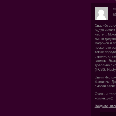
s
20
Спасибо за о
будто читает
наоте… Может
листе диджее
мафонов и пр
несколько ра
также порадо
странно став
глэмом. Этак
довольно сил
(HCSS, Nasty 
Эшли Икс кон
безликим. Да
смогли запис
Очень интере
коллекции))
Войдите, что