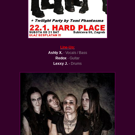
Line-Up:
Ashly X.
- Vocals / Bass
Redox
- Guitar
Lexxy J.
-
Drums