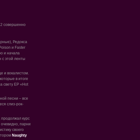
ак 2 совершенно
арные), Редокса
oison и Faster
ро и начала
н с этой ленты
е и вокалистом.
которые в итоге
ла свету EP «Hot
ной песни – все
еся слиз-рок-
, продолжал курс
, очевидно, парни
истику своего
котором
Naughty