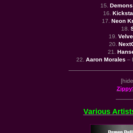
15.
Demons 
16.
Kicksta
17.
Neon K
18.
19.
Velve
20.
NextG
21.
Hans
22.
Aaron Morales
– I
———————————
[hid
Zippy
———
Various Artist