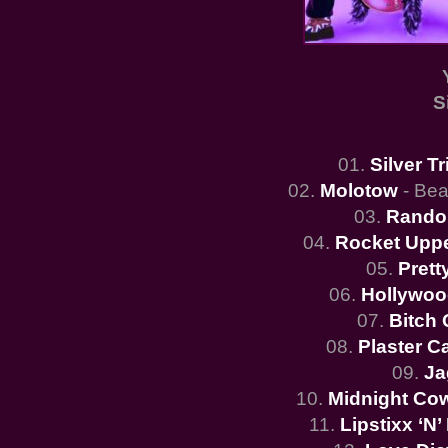
S
01.
Silver Tr
02.
Molotow
- Be
03.
Rando
04.
Rocket Upp
05.
Prett
06.
Hollywoo
07.
Bitch
08.
Plaster C
09.
Ja
10.
Midnight Co
11.
Lipstixx ‘N’