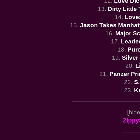
12.
Love Dic
13.
Dirty Little
14.
Love
15.
Jason Takes Manhat
16.
Major S
17.
Leade
18.
Pur
19.
Silver 
20.
L
21.
Panzer Pr
22.
S
23.
K
———————————
[hid
Zippy
———