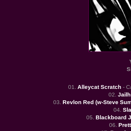
S
01.
Alleycat Scratch
- C
02.
Jail
03.
Revlon Red (w-Steve Sum
04.
Sl
05.
Blackboard 
06.
Pret