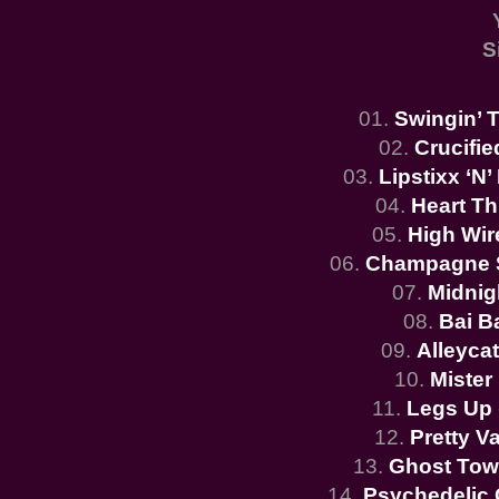
S
01.
Swingin’ 
02.
Crucifi
03.
Lipstixx ‘N’
04.
Heart T
05.
High Wir
06.
Champagne 
07.
Midnig
08.
Bai B
09.
Alleyca
10.
Mister
11.
Legs Up
12.
Pretty V
13.
Ghost To
14.
Psychedelic