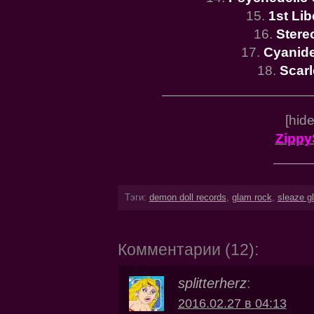
15.
1st Lib
16.
Stere
17.
Cyanide
18.
Scarl
———————————
[hid
Zippy
———
Тэги:
demon doll records
,
glam rock
,
sleaze g
Комментарии (12):
splitterherz
:
2016.02.27 в 04:13