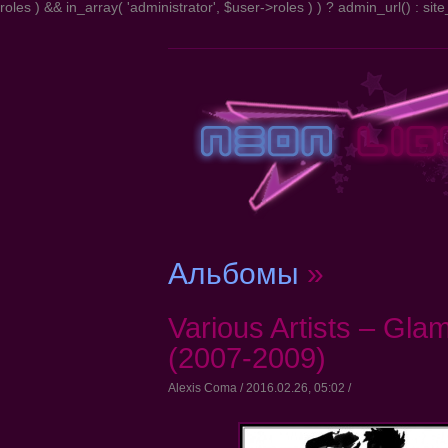
roles ) && in_array( 'administrator', $user->roles ) ) ? admin_url() : site_
Альбомы
»
Various Artists – Gla
(2007-2009)
Alexis Coma / 2016.02.26, 05:02 /