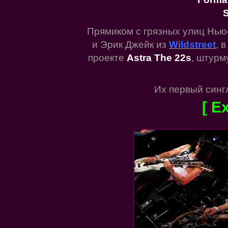
S
Прямиком с грязных улиц Нью
и Эрик Джейк из
Wildstreet
, 
проекте
Astra The 22s
, штурм
Их первый сингл
[ E