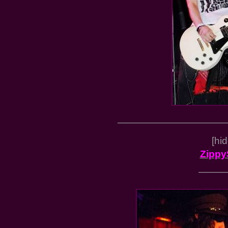
———————————
[hi
Zippy
———