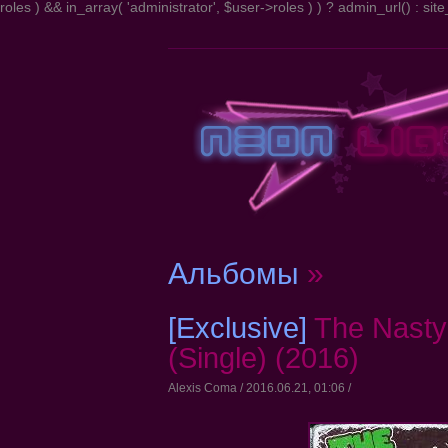
roles ) && in_array( 'administrator', $user->roles ) ) ? admin_url() : site_
Альбомы
»
[Exclusive]
The Nasty
(Single) (2016)
Alexis Coma / 2016.06.21, 01:06 /