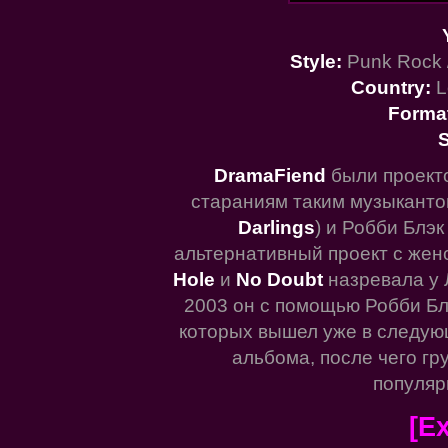
Style:
Punk Rock /
Country:
L
Forma
S
DramaFiend
были проект
стараниям таким музыкантов
Darlings
) и Робби Блэк 
альтернативный проект с жен
Hole
и
No Doubt
назревала у Л
2003 он с помощью Робби Бл
которых вышел уже в следую
альбома, после чего гр
популяр
[Ex