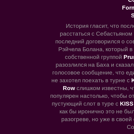
For
S
История гласит, что пос
расстаться с Себастьяном Б
последний договорился о со
Рэйчела Болана, который в 
собственной группой
Pru
разозлился на Баха и сказал
голосовое сообщение, что ед
не захотел поехать в турне с
K
Row
слишком известны, ч
популярен настолько, чтобы от
пустующий слот в туре с
KIS
как бы иронично это не бы
разогреве, но уже в свое
Со