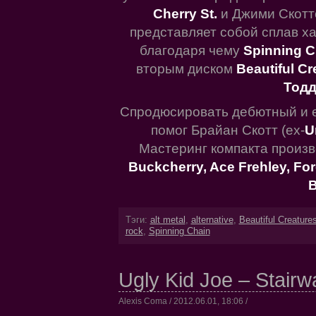
Cherry St.
и Джими Скотт
представляет собой сплав х
благодаря чему
Spinning C
вторым диском
Beautiful C
Тод
Спродюсировать дебютный и 
помог Брайан Скотт (ex-
U
Мастеринг компакта произв
Buckcherry, Ace Frehley, Fore
B
Тэги:
alt metal
,
alternative
,
Beautiful Creature
rock
,
Spinning Chain
Ugly Kid Joe – Stairw
Alexis Coma / 2012.06.01, 18:06 /