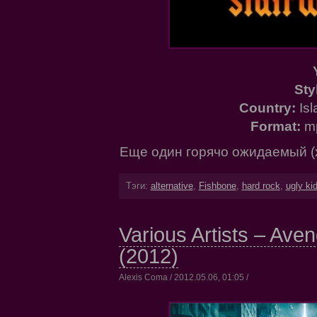
Sty
Country:
Isl
Format:
m
Еще один горячо ожидаемый (х
Тэги:
alternative
,
Fishbone
,
hard rock
,
ugly kid
Various Artists – Av
(2012)
Alexis Coma / 2012.05.06, 01:05 /