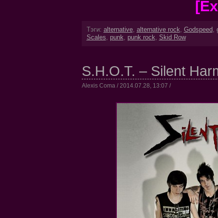
[Ex
Тэги:
alternative
,
alternative rock
,
Godspeed
,
Scales
,
punk
,
punk rock
,
Skid Row
S.H.O.T. – Silent Ha
Alexis Coma / 2014.07.28, 13:07 /