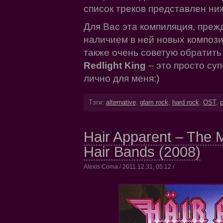
список треков представлен ниж
Для Вас эта компиляция, преж
наличием в ней новых композ
также очень советую обратит
Redlight King
– это просто суп
лично для меня:)
Тэги:
alternative
,
glam rock
,
hard rock
,
OST
,
p
Hair Apparent – The 
Hair Bands (2008)
Alexis Coma / 2011.12.31, 05:12 /