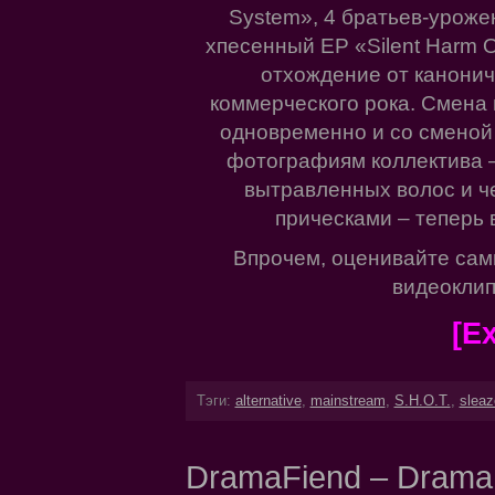
System», 4 братьев-урож
хпесенный EP «Silent Harm 
отхождение от канонич
коммерческого рока. Смена
одновременно и со сменой
фотографиям коллектива –
вытравленных волос и че
прическами – теперь 
Впрочем, оценивайте сам
видеоклипе 
[Ex
Тэги:
alternative
,
mainstream
,
S.H.O.T.
,
sleaz
DramaFiend – DramaF