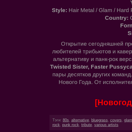
Style:
Hair Metal / Glam / Hard 
Country:
G
For
S
Открытие сегодняшней пре
любителей трибьютов и кавер
альтернативу и панк-рок вер
Twisted Sister, Faster Pussyc
пары десятков других команд
Нового Года. От исполните
[Новогодн
Тэги:
80s
,
alternative
,
bluegrass
,
covers
,
gla
rock
,
punk rock
,
tribute
,
various artists