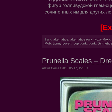
фигур голливудской глэм-сце
сочиненных им для других ло
[Ex
Тэги:
alternative
,
alternative rock
,
Foxy Roxx
Mob
,
Lonny Lovett
,
pop punk
,
punk
,
Sinthetic
Prunella Scales – Dre
Alexis Coma / 2015.05.17, 15:05 /