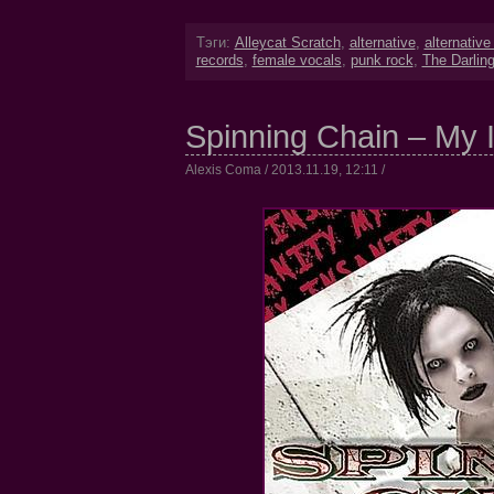
Тэги:
Alleycat Scratch
,
alternative
,
alternative
records
,
female vocals
,
punk rock
,
The Darlin
Spinning Chain – My I
Alexis Coma / 2013.11.19, 12:11 /