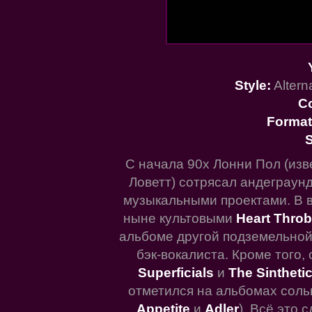
Style:
Altern
C
Format
S
С начала 90х Лонни Пол (изв
Ловетт) сотрясал андеграун
музыкальными проектами. В в
ныне культовыми
Heart Thro
альбоме другой подземельно
бэк-вокалиста. Кроме того
Superficials
и
The Sintheti
отметился на альбомах соль
Appetite
и
Adler
). Всё это