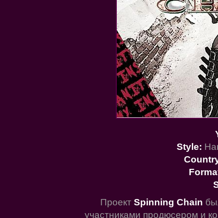
Style:
Har
Countr
Forma
S
Проект
Spinning Chain
был
участниками продюсером и к