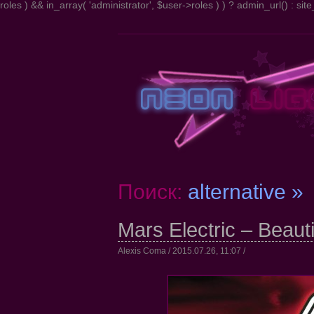
roles ) && in_array( 'administrator', $user->roles ) ) ? admin_url() : site_
Поиск:
alternative »
Mars Electric – Beaut
Alexis Coma / 2015.07.26, 11:07 /