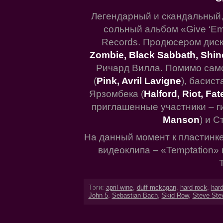
Легендарный и скандальный
сольный альбом «Give ‘Em 
Records. Продюсером диск
Zombie, Black Sabbath, Shi
Ричард Вилла. Помимо само
(
Pink, Avril Lavigne
), басис
Ярзомбека (
Halford, Riot, Fa
приглашенные участники – г
Manson
) и С
На данный момент к пластинке
видеоклипа – «Temptation» 
Тэги:
april wine
,
duff mckagan
,
hard rock
,
hard
John 5
,
Sebastian Bach
,
Skid Row
,
Steve Ste