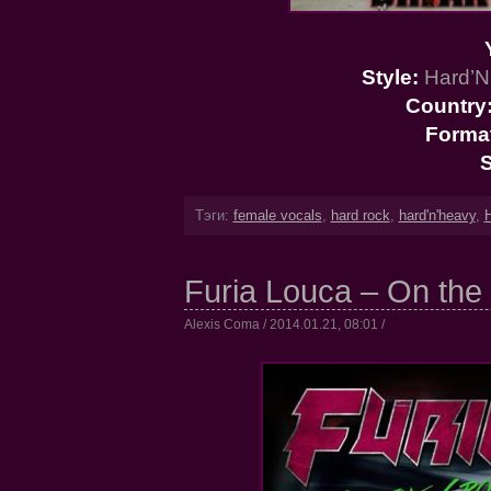
Style:
Hard’N
Country
Forma
S
Тэги:
female vocals
,
hard rock
,
hard'n'heavy
,
Furia Louca – On the 
Alexis Coma / 2014.01.21, 08:01 /