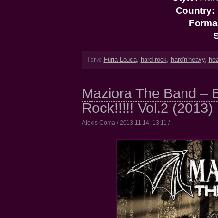
Country:
Forma
S
Тэги:
Furia Louca
,
hard rock
,
hard'n'heavy
,
hea
Maziora The Band – B
Rock!!!!! Vol.2 (2013)
Alexis Coma / 2013.11.14, 13:11 /