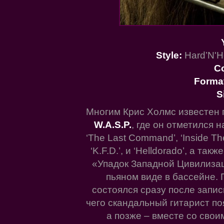
Style:
Hard’N'He
C
Forma
S
Многим Крис Холмс известен 
W.A.S.P.
, где он отметился н
‘The Last Command’, ‘Inside The 
‘K.F.D.’, и ‘Helldorado’, а т
«Упадок Западной Цивилизаци
пьяном виде в бассейне.
состоялся сразу после записи
чего скандальный гитарист по
а позже – вместе со сво