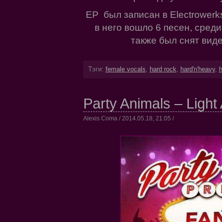
EP был записан в Electrowerks
в него вошло 6 песен, среди
также был снят виде
Тэги:
female vocals
,
hard rock
,
hard'n'heavy
,
h
Party Animals – Light
Alexis Coma / 2014.05.18, 21:05 /