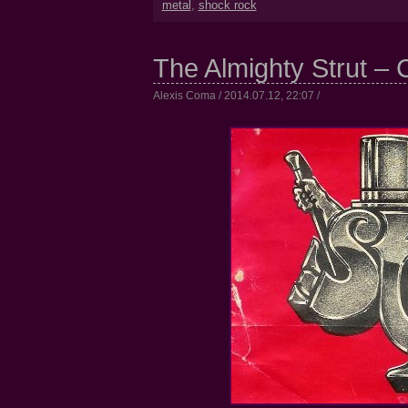
metal
,
shock rock
The Almighty Strut – C
Alexis Coma / 2014.07.12, 22:07 /