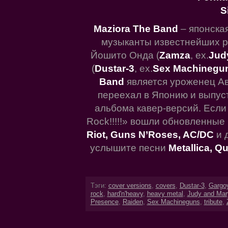
S
Maziora The Band
– японская
музыканты известнейших ро
Йошито Онда (
Zamza
, ex.
Jud
(
Dustar-3
, ex.
Sex Machinegu
Band
является уроженец Ав
переехал в Японию и выпуст
альбома кавер-версий. Если в
Rock!!!!!» вошли обновленные
Riot, Guns N’Roses, AC/DC
и 
услышите песни
Metallica, Q
Тэги:
cover versions
,
covers
,
Dustar-3
,
Gargo
rock
,
hard'n'heavy
,
heavy metal
,
Judy and Mar
Presence
,
Raiden
,
Sex Machineguns
,
tribute
,