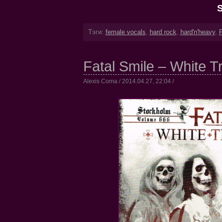
S
Тэги:
female vocals
,
hard rock
,
hard'n'heavy
,
P
Fatal Smile – White 
Alexis Coma / 2014.04.27, 22:04 /