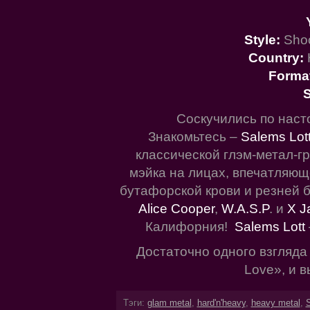
Style:
Shoc
Country:
Forma
S
Соскучились по наст
Знакомьтесь –
Salems Lot
классической глэм-метал-г
мэйка на лицах, впечатляющ
бутафорской крови и резней 
Alice Cooper
,
W.A.S.P
. и
X J
Калифорния!
Salems Lott
Достаточно одного взгляда
Love», и в
Тэги:
glam metal
,
hard'n'heavy
,
heavy metal
,
S