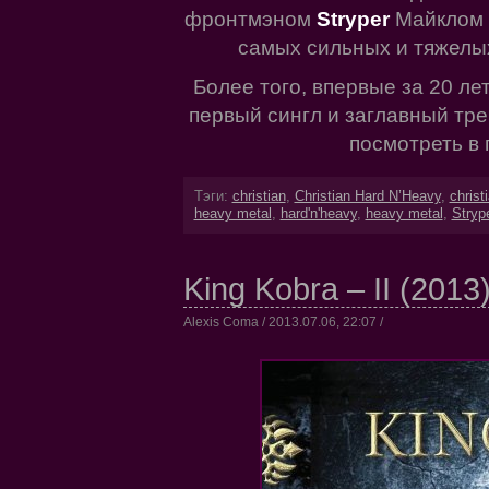
фронтмэном
Stryper
Майклом 
самых сильных и тяжелых
Более того, впервые за 20 ле
первый сингл и заглавный тре
посмотреть в 
Тэги:
christian
,
Christian Hard N’Heavy
,
christ
heavy metal
,
hard'n'heavy
,
heavy metal
,
Stryp
King Kobra – II (2013
Alexis Coma / 2013.07.06, 22:07 /