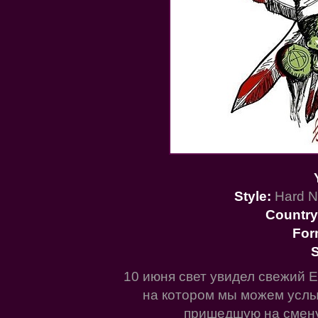
Style:
Hard N
Country
For
S
10 июня свет увидел свежий 
на котором мы можем услы
пришедшую на смену