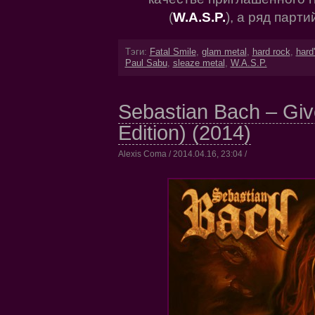
(
W.A.S.P.
), а ряд парт
Тэги:
Fatal Smile
,
glam metal
,
hard rock
,
hard
Paul Sabu
,
sleaze metal
,
W.A.S.P.
Sebastian Bach – Giv
Edition) (2014)
Alexis Coma / 2014.04.16, 23:04 /