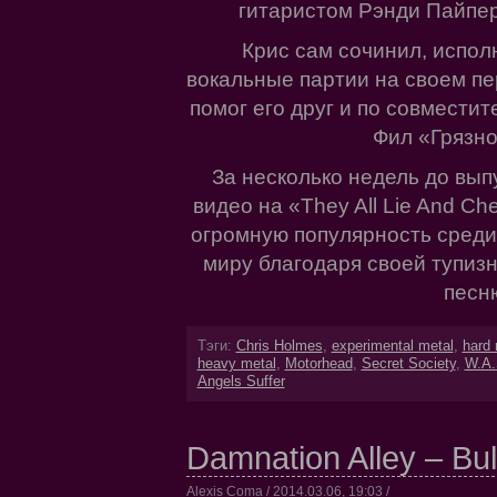
гитаристом Рэнди Пайпе
Крис сам сочинил, испол
вокальные партии на своем пе
помог его друг и по совмест
Фил «Грязн
За несколько недель до вып
видео на «They All Lie And Ch
огромную популярность среди
миру благодаря своей тупиз
песн
Тэги:
Chris Holmes
,
experimental metal
,
hard 
heavy metal
,
Motorhead
,
Secret Society
,
W.A.
Angels Suffer
Damnation Alley – Bul
Alexis Coma / 2014.03.06, 19:03 /