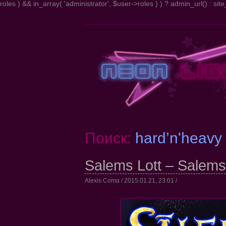
roles ) && in_array( 'administrator', $user->roles ) ) ? admin_url() : site_
Поиск:
hard’n'heavy
Salems Lott – Salems 
Alexis Coma / 2015.01.21, 23:01 /