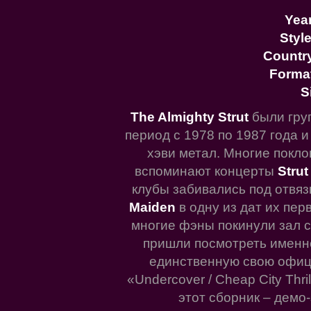
Year
Style
Countr
Forma
S
The Almighty Strut
были гру
период с 1978 по 1987 года и
хэви метал. Многие покло
вспоминают концерты
Strut
клубы забивались под отвязк
Maiden
в одну из дат их перв
многие фэны покинули зал с
пришли посмотреть именн
единственную свою офиц
«Undercover / Cheap City Thr
этот сборник – демо-