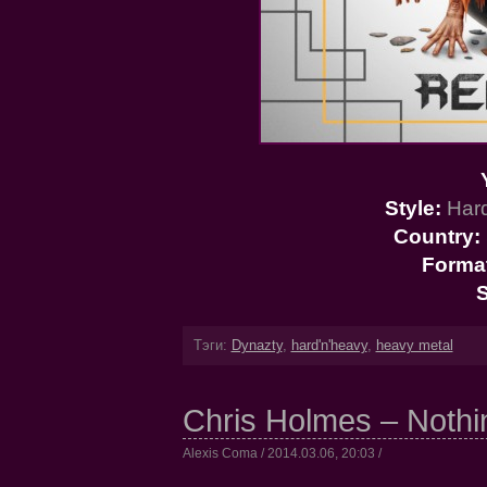
Style:
Hard
Country:
Forma
S
Тэги:
Dynazty
,
hard'n'heavy
,
heavy metal
Chris Holmes – Nothi
Alexis Coma / 2014.03.06, 20:03 /