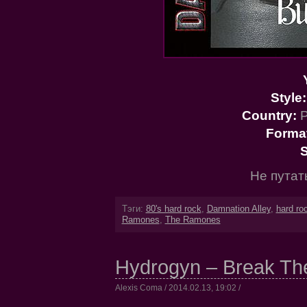
Style:
Country:
P
Forma
S
Не путат
Тэги:
80's hard rock
,
Damnation Alley
,
hard ro
Ramones
,
The Ramones
Hydrogyn – Break The
Alexis Coma / 2014.02.13, 19:02 /