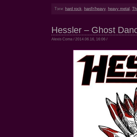
Тэги:
hard rock
,
hard'n'heavy
,
heavy metal
,
Th
Hessler – Ghost Danc
Alexis Coma / 2014.06.16, 16:06 /