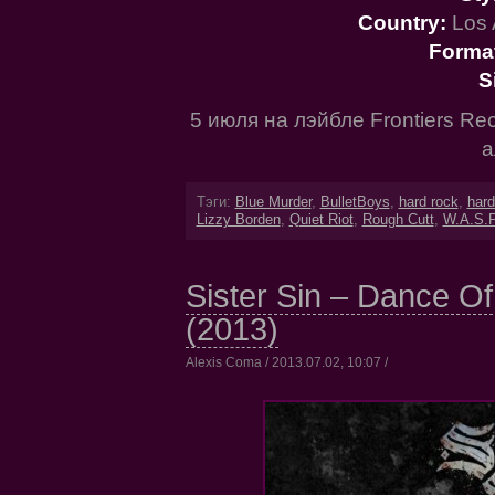
Country:
Los 
Forma
S
5 июля на лэйбле Frontiers Re
а
Тэги:
Blue Murder
,
BulletBoys
,
hard rock
,
hard
Lizzy Borden
,
Quiet Riot
,
Rough Cutt
,
W.A.S.P
Sister Sin – Dance O
(2013)
Alexis Coma / 2013.07.02, 10:07 /