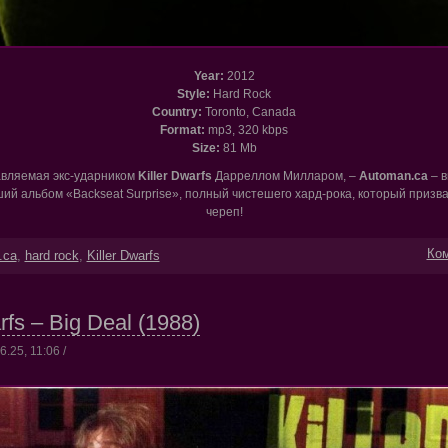
Year:
2012
Style:
Hard Rock
Country:
Toronto, Canada
Format:
mp3, 320 kbps
Size:
81 Mb
авляемая экс-ударником
Killer Dwarfs
Дарреллом Милларом, –
Automan.ca
– в
й альбом «Backseat Surprise», полный чистешего хард-рока, который призв
череп!
Ком
.ca
,
hard rock
,
Killer Dwarfs
rfs – Big Deal (1988)
.25, 11:06 /