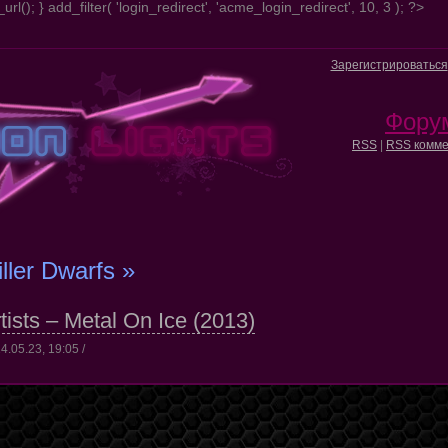
url(); } add_filter( 'login_redirect', 'acme_login_redirect', 10, 3 ); ?>
Зарегистрироваться
Фору
RSS
|
RSS комме
iller Dwarfs »
tists – Metal On Ice (2013)
4.05.23, 19:05 /