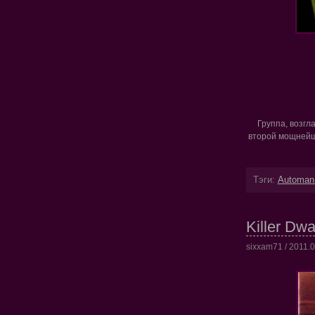
Группа, возгл
второй мощнейши
Тэги:
Automan
Killer Dwa
sixxam71 / 2011.06