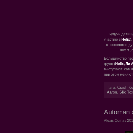
Будучи детище
участию в
Helix
)
в прошлом году
80х гг.
Большинство пес
групп (
Helix, Ли 
выступают: сам К
при этом меняютс
Тэги:
Crash Ke
Aaron
,
Slik Tox
Automan.c
Alexis Coma / 201