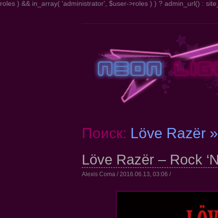
roles ) && in_array( 'administrator', $user->roles ) ) ? admin_url() : site_
Поиск:
Löve Razër »
Löve Razër – Rock ‘N’
Alexis Coma / 2016.06.13, 03:06 /