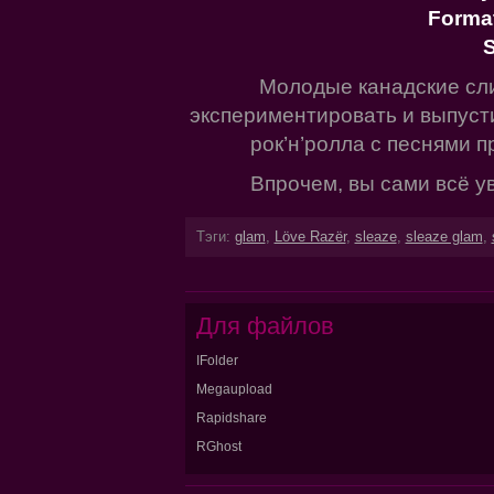
Forma
S
Молодые канадские сл
экспериментировать и выпуст
рок’н’ролла с песнями п
Впрочем, вы сами всё ув
Тэги:
glam
,
Löve Razër
,
sleaze
,
sleaze glam
,
Для файлов
IFolder
Megaupload
Rapidshare
RGhost