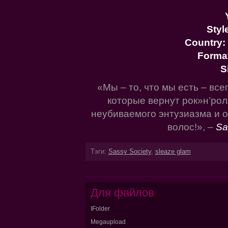
Styl
Country:
Forma
S
«Мы – то, что мы есть – все
которые вернут рок»н’рол
неубиваемого энтузиазма и о
волос!», –
Sa
Тэги:
Sassy Society
,
sleaze glam
Для файлов
IFolder
Megaupload