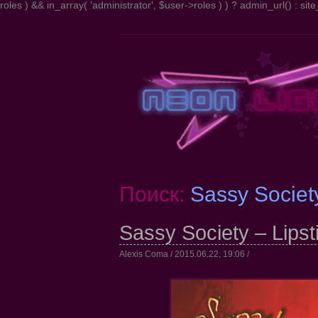
roles ) && in_array( 'administrator', $user->roles ) ) ? admin_url() : site_
Поиск:
Sassy Societ
Sassy Society – Lipsti
Alexis Coma / 2015.06.22, 19:06 /