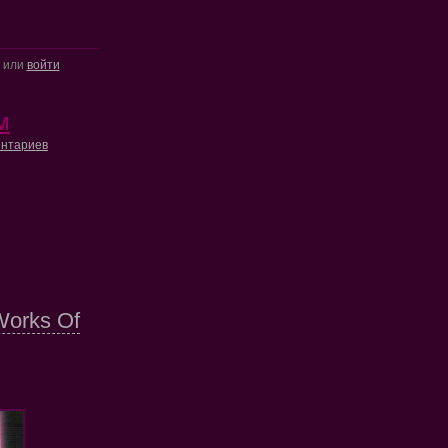
или
войти
м
нтариев
orks Of