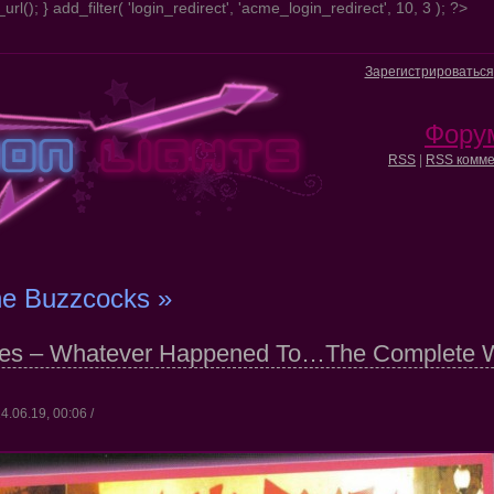
url(); } add_filter( 'login_redirect', 'acme_login_redirect', 10, 3 ); ?>
Зарегистрироваться
Фору
RSS
|
RSS комме
he Buzzcocks »
es – Whatever Happened To…The Complete W
4.06.19, 00:06 /