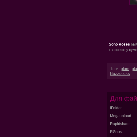
Soho Roses
был
творчеству сум
Тэги:
glam
,
gl
Buzzcocks
Для фай
IFolder
Megaupload
Rapidshare
RGhost