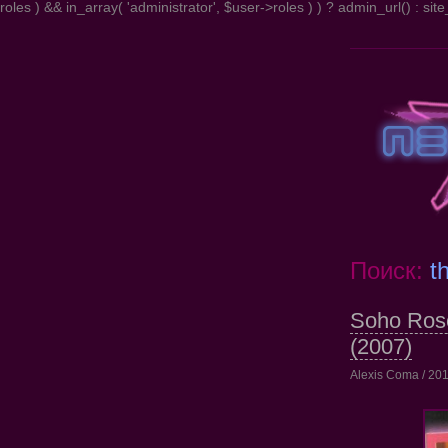
roles ) && in_array( 'administrator', $user->roles ) ) ? admin_url() : site_
Поиск:
t
Soho Ros
(2007)
Alexis Coma / 201