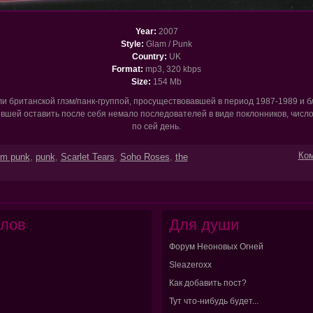
Year:
2007
Style:
Glam / Punk
Country:
UK
Format:
mp3, 320 kbps
Size:
154 Mb
и британской глэм/панк-группой, просуществовавшей в период 1987-1989 и б
евшей оставить после себя немало последователей в виде поклонников, число
по сей день.
Ком
am punk
,
punk
,
Scarlet Tears
,
Soho Roses
,
the
лов
Для души
Форум Неоновых Огней
Sleazeroxx
Как добавить пост?
Тут что-нибудь будет...