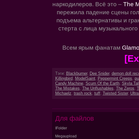
наркодилеров. Всё это –
The M
пережила падение сцены гол
подъема альтернативы и гран
стерта с лица музыкального 
Всем ярым фанатам
Glamo
[Ex
Тэги:
Blackburner
,
Dee Snider
,
demon doll rec
Killingbird
,
ModelSaint
,
Peppermint Creeps
,
pu
Candy Machine
,
Scum Of the Earth
,
Skyla Ta
The Mistakes
,
The Unflushables
,
The Zeros
,
T
Michaelz
,
trash rock
,
tuff
,
Twisted Sister
,
Ultr
Для файлов
IFolder
Megaupload