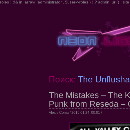
roles ) && in_array( 'administrator', $user->roles ) ) ? admin_url() : site_
Поиск:
The Unflusha
The Mistakes – The Ka
Punk from Reseda – Co
Alexis Coma / 2015.01.24, 00:01 /