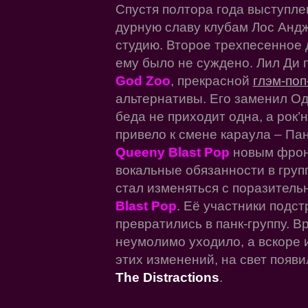
Спустя полтора года выступл
дурную славу клубам Лос Андж
студию. Второе трехпесенное 
ему было не суждено. Лил Ди п
God Zoo
, прекрасной
глэм-по
альтернативы. Его заменил Одр
беда не приходит одна, а рок’н
привело к смене караула – Пан
Queeny Blast Pop
новым фрон
вокальные обязанности в гру
стал изменяться с поразител
Blast Pop
. Её участники подст
превратились в панк-группу. 
неумолимо уходило, а вскоре и
этих изменений, на свет появ
The Distractions
.