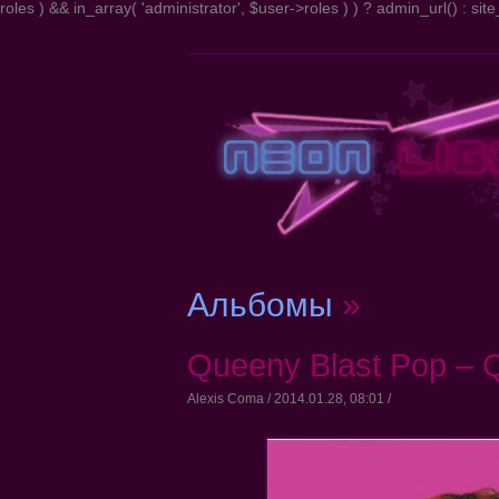
roles ) && in_array( 'administrator', $user->roles ) ) ? admin_url() : site_
Альбомы
»
Queeny Blast Pop – 
Alexis Coma / 2014.01.28, 08:01 /