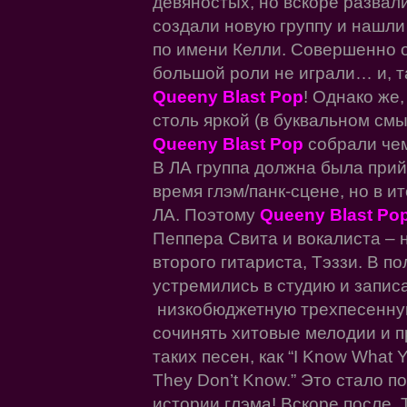
девяностых, но вскоре развали
создали новую группу и нашли
по имени Келли. Совершенно о
большой роли не играли… и, т
Queeny Blast Pop
! Однако же
столь яркой (в буквальном смы
Queeny Blast Pop
собрали чем
В ЛА группа должна была прий
время глэм/панк-сцене, но в ит
ЛА. Поэтому
Queeny Blast Po
Пеппера Свита и вокалиста – 
второго гитариста, Тэззи. В 
устремились в студию и запис
низкобюджетную трехпесенную 
сочинять хитовые мелодии и п
таких песен, как “I Know What Yo
They Don’t Know.” Это стало 
истории глэма! Вскоре после, 