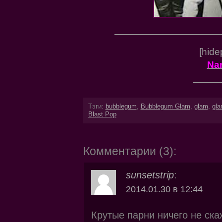
———————————
[hide
Na
———
Тэги:
bubblegum
,
Bubblegum Glam
,
glam
,
gla
Blast Pop
Комментарии (3):
sunsetstrip
:
2014.01.30 в 12:44
Крутые парни ничего не ск