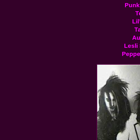
Punk
T
Li
T
Au
Lesli
Peppe