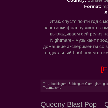
Country:
Sunset Gr
Format:
mp
S
Итак, спустя почти год с 
пластинки французского глэ
выкладываем сей релиз н
Nightmare» музыкант прод
домашние эксперименты со зв
подвальный бабблглэм в тем
[E
Тэги:
bubblegum
,
Bubblegum Glam
,
glam
,
gla
Traumatisme
Queeny Blast Pop – 