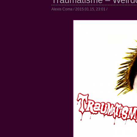
Traumatisme – Weird
Alexis Coma / 2015.01.15, 23:01 /