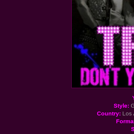
Style:
G
Country:
Los 
Forma
S