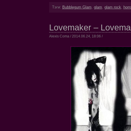
Тэги:
Bubblegum Glam
,
glam
,
glam rock
,
horr
Lovemaker – Lovemak
Alexis Coma / 2014.06.24, 18:06 /