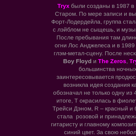
Tryx
были созданы в 1987 в
Старом. По мере записи и в
Форт-Лодердейла, группа стала
с лэйблом не сыщешь, и музы
После пребывания там длин
огни Лос Анджелеса и в 1989
глэм-метал-сцену. После нес
Boy Floyd
и
The Zeros
,
Tr
большинства ночных 
заинтересовывается продюс
возникла идея создания к
обозначал не только одну из 4
итоге, T окрасилась в фиоле
Трейси Дэном, R – красный и 
стала розовой и принадлежа
гитаристу и главному композит
синий цвет. За свою небо