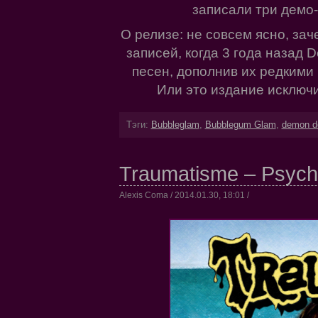
записали три демо-л
О релизе: не совсем ясно, за
записей, когда 3 года назад 
песен, дополнив их редкими
Или это издание исключ
Тэги:
Bubbleglam
,
Bubblegum Glam
,
demon do
Traumatisme – Psych
Alexis Coma / 2014.01.30, 18:01 /