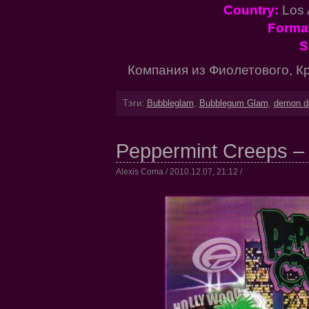
Country:
Los 
Forma
S
Компания из Фиолетового, Кр
Тэги:
Bubbleglam
,
Bubblegum Glam
,
demon do
Peppermint Creeps – I
Alexis Coma / 2010.12.07, 21:12 /