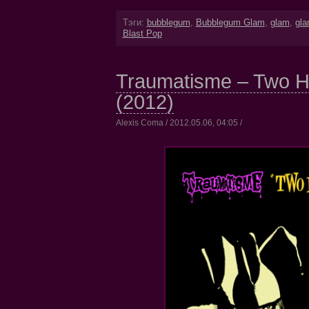
Тэги:
bubblegum
,
Bubblegum Glam
,
glam
,
gla
Blast Pop
Traumatisme – Two H
(2012)
Alexis Coma / 2012.05.06, 04:05 /