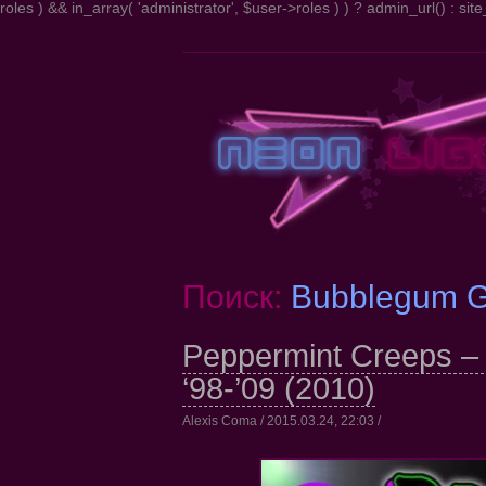
roles ) && in_array( 'administrator', $user->roles ) ) ? admin_url() : site_
Поиск:
Bubblegum G
Peppermint Creeps – 
‘98-’09 (2010)
Alexis Coma / 2015.03.24, 22:03 /