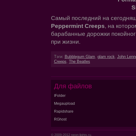
S
Самый последний на сегодняш
Peppermint Creeps
, на котор
барабанные дорожки покойног
при жизни.
Тэги:
Bubblegum Glam
,
glam rock
,
John Lenn
Creeps
,
The Beatles
Для файлов
IFolder
Megaupload
Rapidshare
RGhost
© 2009-2012 neon-lights.ru.