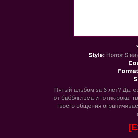
Style:
Horror Slea
Co
Format
S
Пятый альбом за 6 лет? Да, 
от бабблглэма и готик-рока, т
твоего общения ограничивае
[E