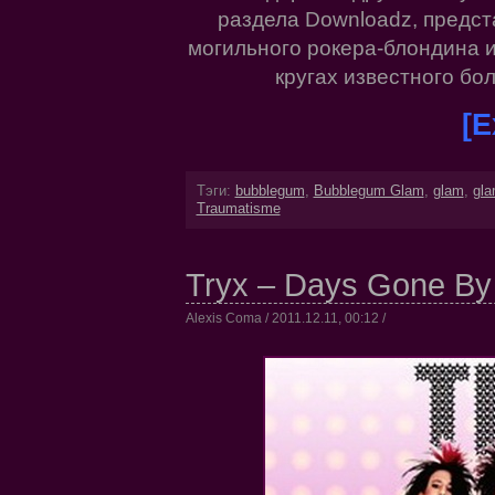
раздела Downloadz, предс
могильного рокера-блондина 
кругах известного бо
[E
Тэги:
bubblegum
,
Bubblegum Glam
,
glam
,
gla
Traumatisme
Tryx – Days Gone By
Alexis Coma / 2011.12.11, 00:12 /