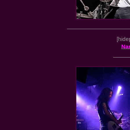
———————————
[hide
Na
———