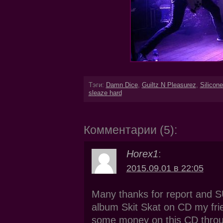
Тэги:
Damn Dice
,
Guiltz N Pleasurez
,
Silicone
sleaze hard
Комментарии (5):
Horex1
:
2015.09.01 в 22:05
Many thanks for report and 
album Skit Skat on CD my frie
some money on this CD thro