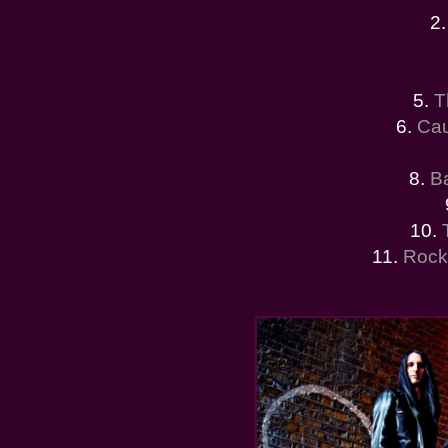
2
5.
T
6.
Cau
8.
B
10.
11.
Rock 