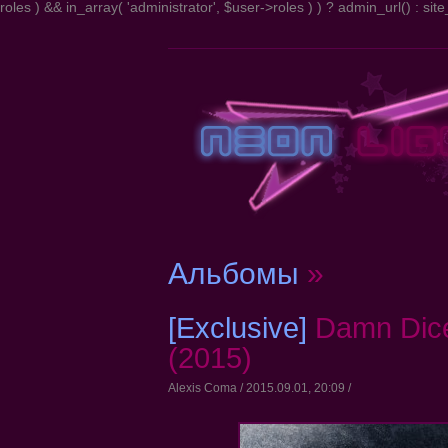
roles ) && in_array( 'administrator', $user->roles ) ) ? admin_url() : site_
Альбомы
»
[Exclusive]
Damn Dic
(2015)
Alexis Coma / 2015.09.01, 20:09 /