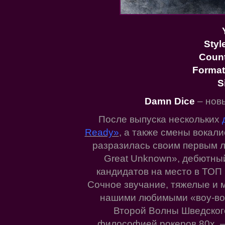
Styl
Coun
Format
S
Damn Dice
– нов
После выпуска нескольких
Ready»
, а также смены вокали
разразилась своим первым 
Great Unknown», дебютны
кандидатов на место в ТОП 
Сочное звучание, тяжелые и 
нашими любимыми «воу-воу
Второй Волны Шведског
философией рокеров 80х, – 