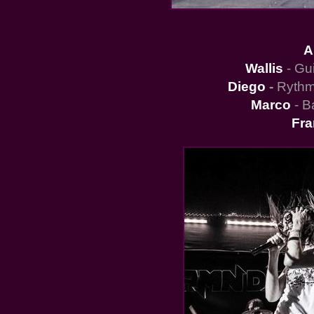
A
Wallis
- Gu
Diego
-
Rythm 
Marco
- B
Fr