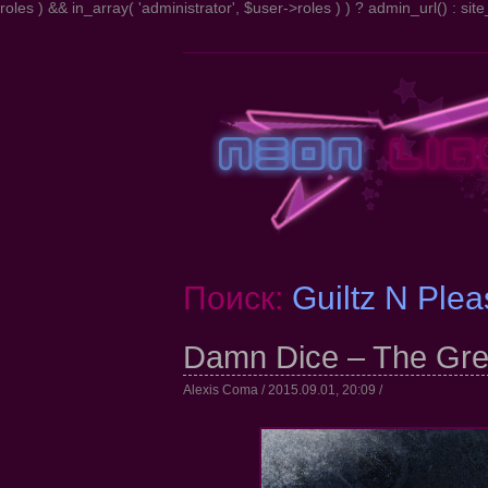
roles ) && in_array( 'administrator', $user->roles ) ) ? admin_url() : site_
Поиск:
Guiltz N Plea
Damn Dice – The Gre
Alexis Coma / 2015.09.01, 20:09 /