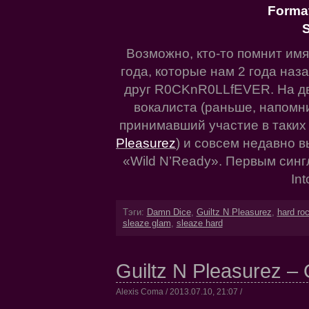
Forma
S
Возможно, кто-то помнит им
года, которые нам 2 года на
друг R0CKnR0LLfEVER. На дв
вокалиста (раньше, напомни
принимавший участие в таких
Pleasurez
) и совсем недавно 
«Wild N’Ready». Первым синг
Int
Тэги:
Damn Dice
,
Guiltz N Pleasurez
,
hard ro
sleaze glam
,
sleaze hard
Guiltz N Pleasurez – 
Alexis Coma / 2013.07.10, 21:07 /