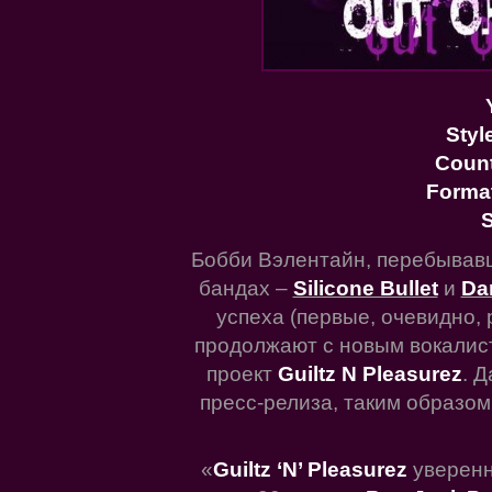
Styl
Coun
Forma
S
Бобби Вэлентайн, перебывавши
бандах –
Silicone Bullet
и
Da
успеха (первые, очевидно,
продолжают с новым вокалист
проект
Guiltz N Pleasurez
. 
пресс-релиза, таким образом
«
Guiltz ‘N’ Pleasurez
уверенн