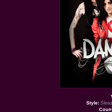
Style:
Sleaz
Coun