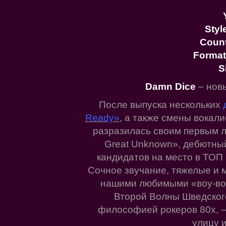
Styl
Coun
Format
S
Damn Dice
– нов
После выпуска нескольких
Ready»
, а также смены вокали
разразилась своим первым 
Great Unknown», дебютны
кандидатов на место в ТОП 
Сочное звучание, тяжелые и 
нашими любимыми «воу-воу
Второй Волны Шведског
философией рокеров 80х, – 
улицу и