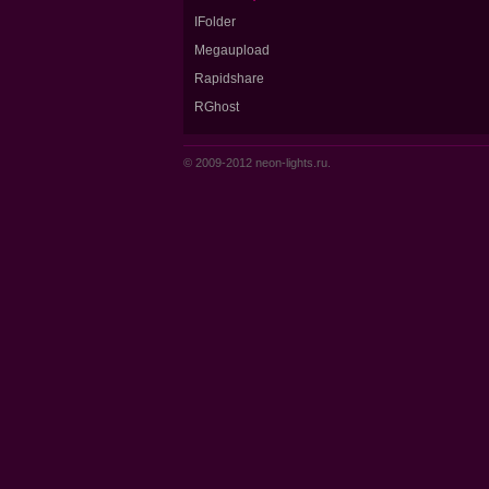
IFolder
Megaupload
Rapidshare
RGhost
© 2009-2012 neon-lights.ru.