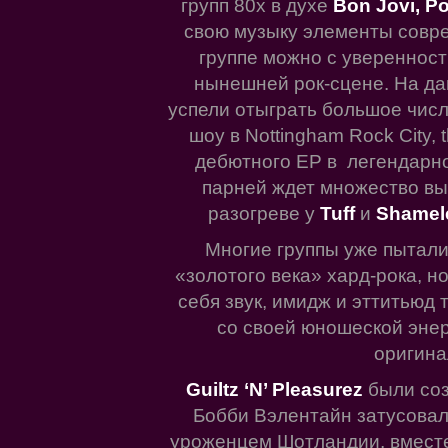
групп 80х в духе
Bon Jovi, P
свою музыку элементы совре
группе можно с уверенность
нынешней рок-сцене. На д
успели отыграть большое числ
шоу в Nottingham Rock City,
дебютного EP в легендарн
парней ждет множество выс
разогреве у
Tuff
и
Shamel
Многие группы уже пытали
«золотого века» хард-рока, но
себя звук, имидж и эттитьюд 
со своей юношеской энер
оригина
Guiltz ‘N’ Pleasurez
были соз
Бобби Вэлентайн затусовал
уроженцем Шотландии, вместе