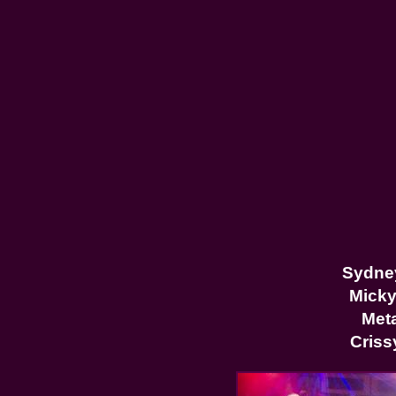
Sydne
Mick
Met
Criss