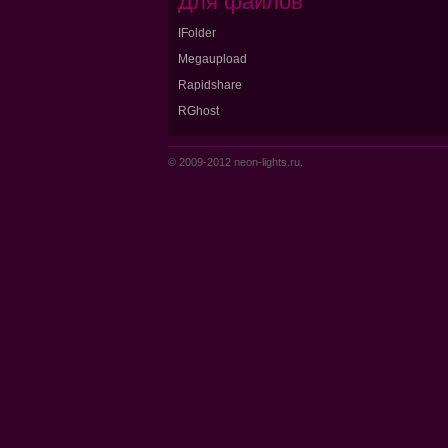
Для файлов
IFolder
Megaupload
Rapidshare
RGhost
© 2009-2012 neon-lights.ru.