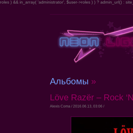
roles ) && in_array( 'administrator', $user->roles ) ) ? admin_url() : site_
Альбомы
»
Löve Razër – Rock ‘N’
Alexis Coma / 2016.06.13, 03:06 /