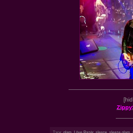
———————————
[hi
Zippy
———
Тэги:
glam
,
Löve Razër
,
sleaze
,
sleaze glam
,