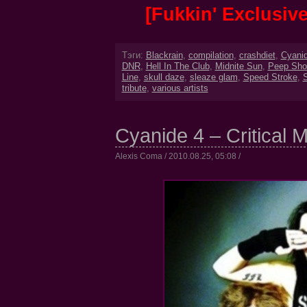
[Fukkin' Exclusi
Тэги:
Blackrain
,
compilation
,
crashdiet
,
Cyani
DNR
,
Hell In The Club
,
Midnite Sun
,
Peep Sh
Line
,
skull daze
,
sleaze glam
,
Speed Stroke
,
S
tribute
,
various artists
Cyanide 4 – Critical 
Alexis Coma / 2010.08.25, 05:08 /