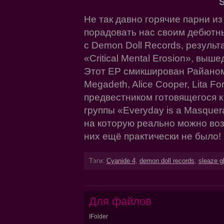
S
Не так давно горячие парни и
порадовать нас своим дебютн
с Demon Doll Records, результ
«Critical Mental Erosion», выш
Этот EP смикширован Райаном
Megadeth, Alice Cooper, Lita Fo
предвестником готовящегося 
группы «Everyday is a Masquer
на которую реально можно воз
них ещё практически не было!
Тэги:
Cyanide 4
,
demon doll records
,
sleaze g
Для файлов
IFolder