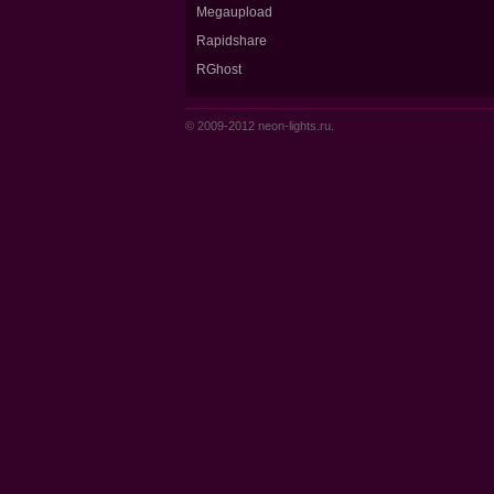
Megaupload
Rapidshare
RGhost
© 2009-2012 neon-lights.ru.