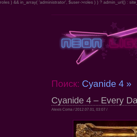
roles ) && in_array( 'administrator', $user->roles ) ) ? admin_url() : site_
Поиск:
Cyanide 4 »
Cyanide 4 – Every Da
Alexis Coma / 2012.07.01, 03:07 /