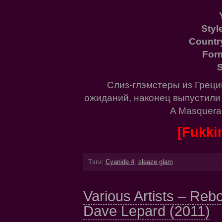
Styl
Countr
For
S
Слиз-глэмстеры из Грец
ожиданий, наконец выпустили 
A Masquerad
[Fukkin
Тэги:
Cyanide 4
,
sleaze glam
Various Artists – Rebo
Dave Lepard (2011)