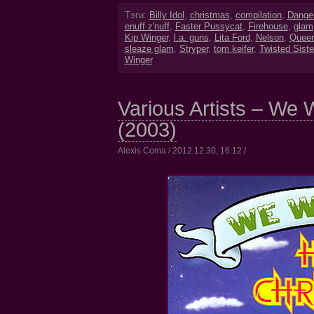
Тэги:
Billy Idol
,
christmas
,
compilation
,
Dange
enuff z'nuff
,
Faster Pussycat
,
Firehouse
,
glam
Kip Winger
,
l.a. guns
,
Lita Ford
,
Nelson
,
Queen
sleaze glam
,
Stryper
,
tom keifer
,
Twisted Siste
Winger
Various Artists – We 
(2003)
Alexis Coma / 2012.12.30, 16:12 /