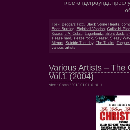
глэм-андеграунда просл
о
Тэги:
Beggarz Fixx
,
Black Stone Hearts
,
comp
Eden Burning
,
Eightball Voodoo
,
Guiltz N’ Ple
Kixxer
,
L.A. Cobra
,
Lagerloudz
,
Silent Jack
,
s
sleaze hard
,
sleaze rock
,
Sleazer
,
Sleazy Way
Mirrors
,
Suicide Tuesday
,
The Toxiks
,
Tongue 
various artists
Various Artists – The
Vol.1 (2004)
Alexis Coma / 2013.01.01, 01:01 /