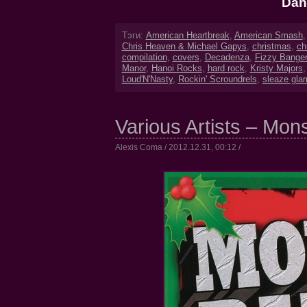
Dan
Тэги:
American Heartbreak
,
American Smash
Chris Heaven & Michael Gapys
,
christmas
,
ch
compilation
,
covers
,
Decadenza
,
Fizzy Bange
Manor
,
Hanoi Rocks
,
hard rock
,
Kristy Majors
Loud'N'Nasty
,
Rockin' Scroundrels
,
sleaze gla
Various Artists – Mon
Alexis Coma / 2012.12.31, 00:12 /