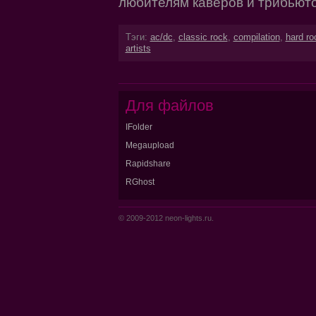
любителям каверов и трибьютов
Тэги:
ac/dc
,
classic rock
,
compilation
,
hard ro
artists
Для файлов
IFolder
Megaupload
Rapidshare
RGhost
© 2009-2012 neon-lights.ru.