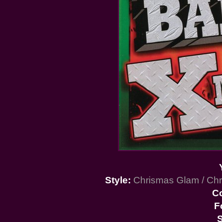
Style:
Chrismas Glam / Chr
C
F
S