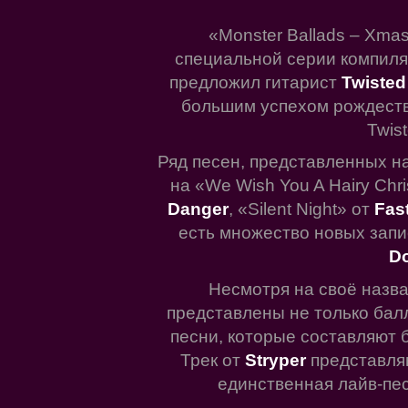
«Monster Ballads – Xmas
специальной серии компиляц
предложил гитарист
Twisted
большим успехом рождеств
Twis
Ряд песен, представленных н
на «We Wish You A Hairy Chr
Danger
, «Silent Night» от
Fas
есть множество новых запи
D
Несмотря на своё назва
представлены не только бал
песни, которые составляют 
Трек от
Stryper
представля
единственная лайв-пес