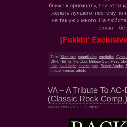
ближе к оригиналу, при этом к
желать лучшего, поэтому по
не так уж и много. На любите
слиза – без
[Fukkin' Exclusi
Тэги:
Blackrain
,
compilation
,
crashdiet
,
Cyani
DNR
,
Hell In The Club
,
Midnite Sun
,
Peep Sh
Line
,
skull daze
,
sleaze glam
,
Speed Stroke
,
S
tribute
,
various artists
VA – A Tribute To AC
(Classic Rock Comp.
Alexis Coma / 2010.08.22, 20:08 /