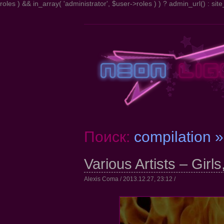
roles ) && in_array( 'administrator', $user->roles ) ) ? admin_url() : site_
Поиск:
compilation »
Various Artists – Girl
Alexis Coma / 2013.12.27, 23:12 /