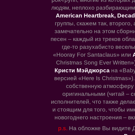
людям, неплохо разбирающимс
American Heartbreak, Decade
группы, скажем так, второго,
замечательно на этом сборн
песен – каждый из треков обл
где-то разухабисто веселы
«Hooray For Santaclaus» или
Christmas Song Ever Written»
Кристи Мэйджорса
на «Bab
версией «Here Is Christmas»)
собственную атмосферу и
оригинальными (читай – 
исполнителей, что также дела
и стоящим для того, чтобы име
новогоднего настроения – вкл
p.s.
На обложке Вы видите 