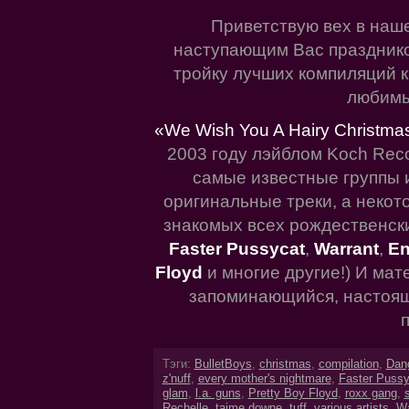
Приветствую вех в наш
наступающим Вас праздником
тройку лучших компиляций 
любимы
«We Wish You A Hairy Christma
2003 году лэйблом Koch Rec
самые известные группы 
оригинальные треки, а некот
знакомых всех рождественски
Faster Pussycat
,
Warrant
,
En
Floyd
и многие другие!) И мат
запоминающийся, настоящ
п
Тэги:
BulletBoys
,
christmas
,
compilation
,
Dan
z'nuff
,
every mother's nightmare
,
Faster Pussy
glam
,
l.a. guns
,
Pretty Boy Floyd
,
roxx gang
,
Rechelle
,
taime downe
,
tuff
,
various artists
,
Wa