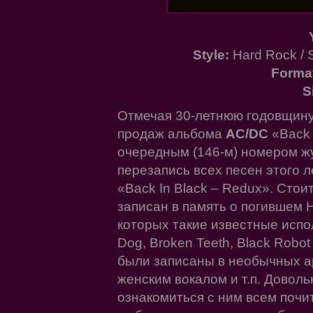
Style:
Hard Rock / S
Forma
S
Отмечая 30-летнюю годовщину
продаж альбома
AC/DC
«Back 
очередным (146-м) номером ж
перезапись всех песен этого 
«Back In Black – Redux». Стои
записан в память о погившем 
которых такие известные испол
Dog, Broken Teeth, Black Robo
были записаны в необычных ар
женским вокалом и т.п. Довол
ознакомиться с ним всем почи