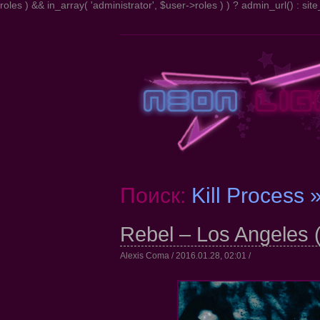
roles ) && in_array( 'administrator', $user->roles ) ) ? admin_url() : site_
Поиск:
Kill Process 
Rebel – Los Angeles 
Alexis Coma / 2016.01.28, 02:01 /