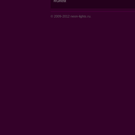
RGhost
© 2009-2012 neon-lights.ru.