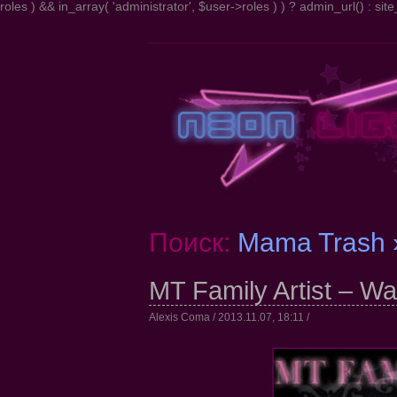
roles ) && in_array( 'administrator', $user->roles ) ) ? admin_url() : site_
Поиск:
Mama Trash 
MT Family Artist – War
Alexis Coma / 2013.11.07, 18:11 /