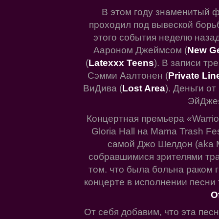
В этом году знаменитый 
проходил под вывеской борьб
этого события неделю назад
Аароном Джеймсом (
New Ge
(
Latexxx Teens
). В записи тр
Сэмми Аалтонен (
Private Lin
ВиДива (
Lost Area
). Деньги о
ЭйДжея
Концертная премьера «Warrior
Gloria Hall на Mama Trash F
самой Джо Шелдон (aka 
собравшимися зрителями траг
том. что была больна раком 
концерте в исполнении песни 
O
От себя добавим, что эта пес