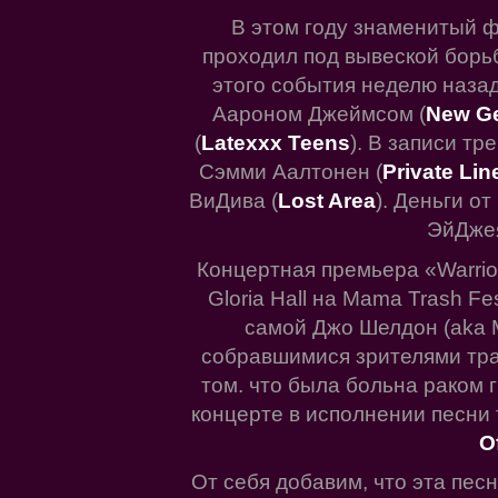
В этом году знаменитый 
проходил под вывеской борьб
этого события неделю назад
Аароном Джеймсом (
New Ge
(
Latexxx Teens
). В записи тр
Сэмми Аалтонен (
Private Lin
ВиДива (
Lost Area
). Деньги о
ЭйДжея
Концертная премьера «Warrior
Gloria Hall на Mama Trash F
самой Джо Шелдон (aka 
собравшимися зрителями траг
том. что была больна раком 
концерте в исполнении песни 
O
От себя добавим, что эта пес