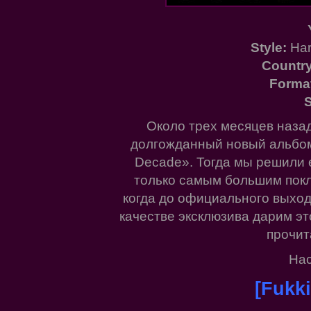
Style:
Har
Country
Forma
S
Около трех месяцев наза
долгожданный новый альбо
Decade». Тогда мы решили 
только самым большим покл
когда до официального выход
качестве эксклюзива дарим эт
прочит
Нас
[Fukki