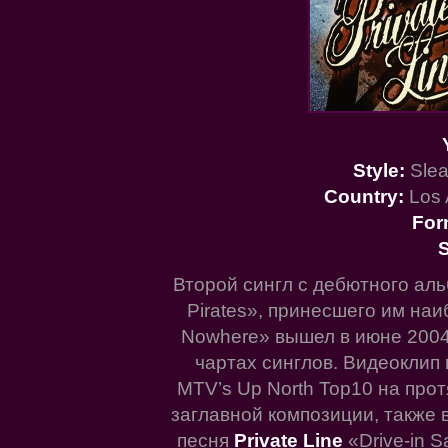
Style:
Slea
Country:
Los 
For
S
Второй сингл с дебютного а
Pirates», принесшего им наи
Nowhere» вышел в июне 2004 
чартах синглов. Видеоклип 
MTV’s Up North Top10 на прот
заглавной композиции, также 
песня
Private Line
«Drive-in 