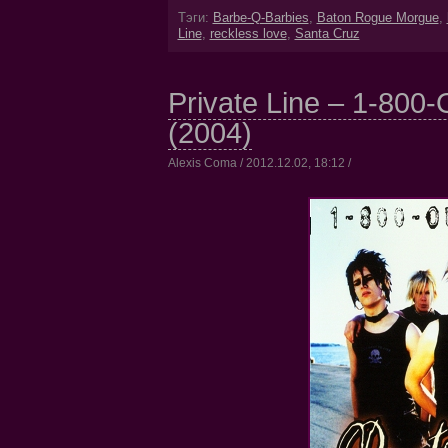
Тэги:
Barbe-Q-Barbies
,
Baton Rogue Morgue
,
Line
,
reckless love
,
Santa Cruz
Private Line – 1-800
(2004)
Alexis Coma / 2012.12.02, 18:12 /