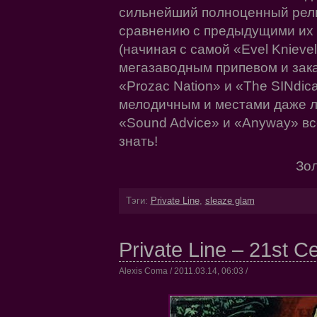
сильнейший полноценный релиз
сравнению с предыдущими их 
(начиная с самой «Evel Knievel
мегазаводным припевом и зак
«Prozac Nation» и «The SINdic
мелодичным и местами даже ла
«Sound Advice» и «Anyway» вс
знать!
Зол
Тэги:
Private Line
,
sleaze glam
Private Line – 21st C
Alexis Coma / 2011.03.14, 06:03 /