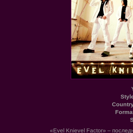
Styl
Country
Forma
S
«Evel Knievel Factor» – после