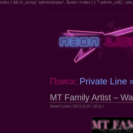
roles ) && in_array( 'administrator', $user->roles ) ) ? admin_url() : site_
Поиск:
Private Line 
MT Family Artist – War
Alexis Coma / 2013.11.07, 18:11 /