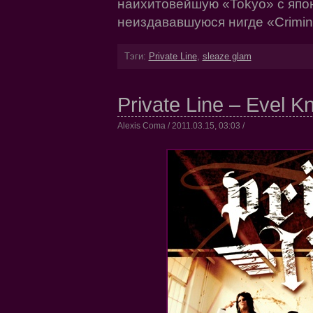
наихитовейшую «Tokyo» с япон
неиздававшуюся нигде «Crimin
Тэги:
Private Line
,
sleaze glam
Private Line – Evel K
Alexis Coma / 2011.03.15, 03:03 /