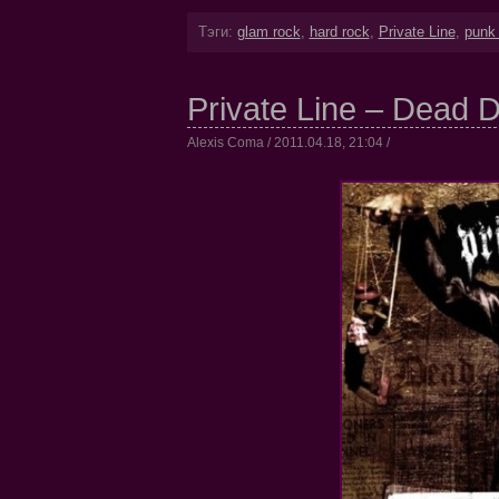
Тэги:
glam rock
,
hard rock
,
Private Line
,
punk
Private Line – Dead D
Alexis Coma / 2011.04.18, 21:04 /