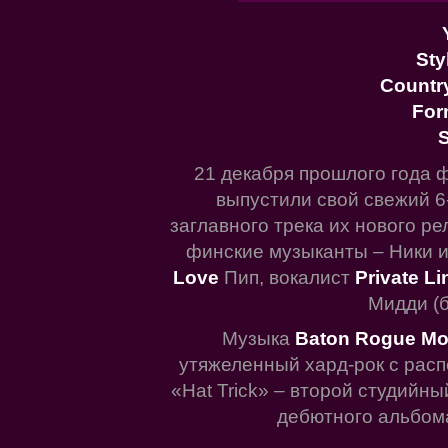
Sty
Countr
For
S
21 декабря прошлого года 
выпустили свой свежий 6-
заглавного трека их нового р
финские музыканты – Ники 
Love
Пип, вокалист
Private L
Мидди (б
Музыка
Baton Rogue Mo
утяжеленный хард-рок с рас
«Hat Trick» – второй студийн
дебютного альбома