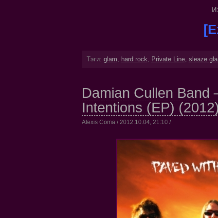
и
[E
Тэги:
glam
,
hard rock
,
Private Line
,
sleaze gl
Damian Cullen Band 
Intentions (EP) (2012
Alexis Coma / 2012.10.04, 21:10 /