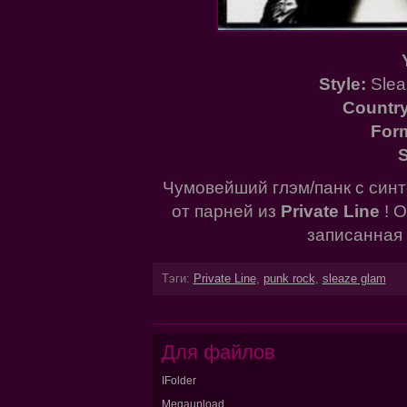
Style:
Slea
Country
For
S
Чумовейший глэм/панк с син
от парней из
Private Line
! 
записанная
Тэги:
Private Line
,
punk rock
,
sleaze glam
Для файлов
IFolder
Megaupload