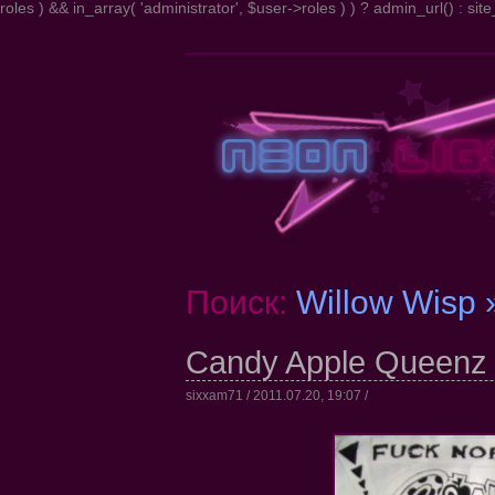
roles ) && in_array( 'administrator', $user->roles ) ) ? admin_url() : site_
Поиск:
Willow Wisp 
Candy Apple Queenz
sixxam71 / 2011.07.20, 19:07 /