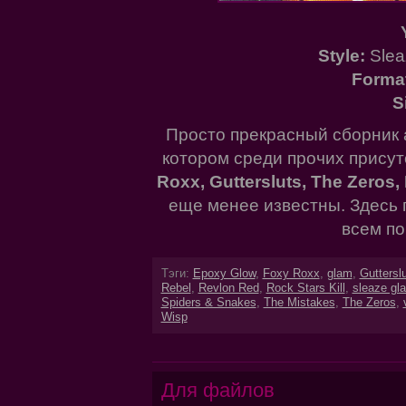
Style:
Slea
Forma
S
Просто прекрасный сборник а
котором среди прочих присут
Roxx, Guttersluts, The Zeros
еще менее известны. Здесь 
всем по
Тэги:
Epoxy Glow
,
Foxy Roxx
,
glam
,
Guttersl
Rebel
,
Revlon Red
,
Rock Stars Kill
,
sleaze gl
Spiders & Snakes
,
The Mistakes
,
The Zeros
,
Wisp
Для файлов