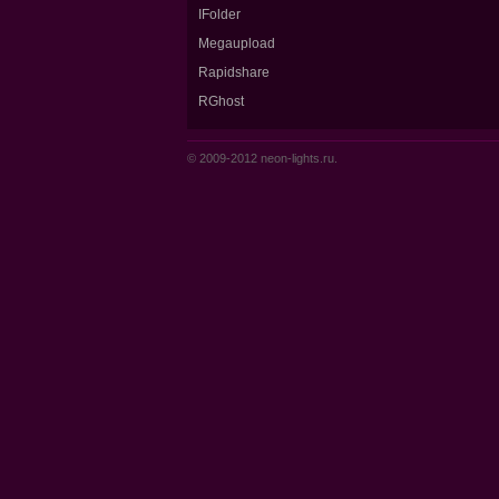
IFolder
Megaupload
Rapidshare
RGhost
© 2009-2012 neon-lights.ru.