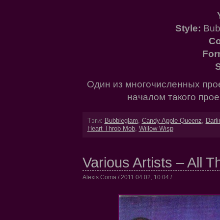
Style:
Bub
Co
For
S
Один из многочисленных прое
началом такого прое
Тэги:
Bubbleglam
,
Candy Apple Queenz
,
Darl
Heart Throb Mob
,
Willow Wisp
Various Artists – All T
Alexis Coma / 2011.04.02, 10:04 /