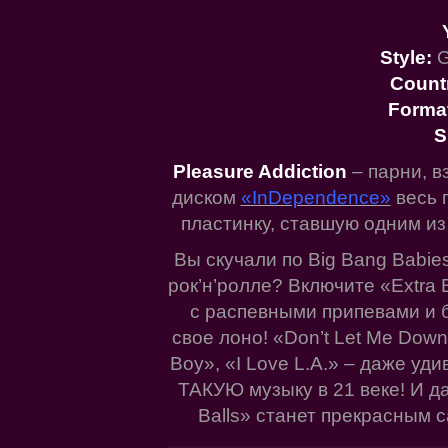
Style:
G
Count
Forma
S
Pleasure Addiction
– парни, в
диском
«InDependence»
весь 
пластинку, ставшую одним из
Вы скучали по Big Bang Babie
рок’н’ролле? Включите «Extra 
с распевными припевами и 
свое лоно! «Don’t Let Me Down»
Boy», «I Love L.A.» – даже уди
ТАКУЮ музыку в 21 веке! И да
Balls» станет прекрасным 