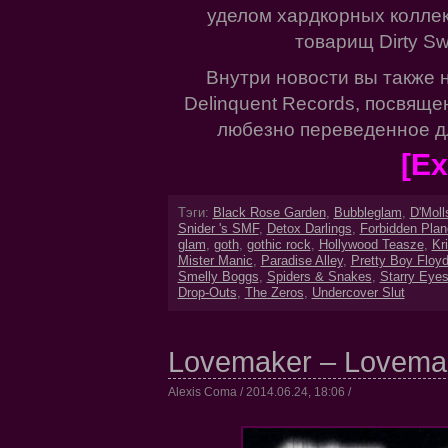
уделом хардкорных коллек
товарищ Dirty Sw
Внутри новости вы также 
Delinquent Records, посвяще
любезно переведенное для
[Ex
Тэги:
Black Rose Garden
,
Bubbleglam
,
D'Moll
Snider 's SMF
,
Detox Darlings
,
Forbidden Plan
glam
,
goth
,
gothic rock
,
Hollywood Teasze
,
Kr
Mister Manic
,
Paradise Alley
,
Pretty Boy Floy
Smelly Boggs
,
Spiders & Snakes
,
Starry Eye
Drop-Outs
,
The Zeros
,
Undercover Slut
Lovemaker – Lovemak
Alexis Coma / 2014.06.24, 18:06 /