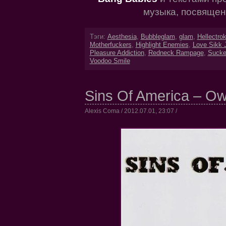
музыка, посвяще
Тэги:
Aesthesia
,
Bubbleglam
,
glam
,
Hellectro
Motherfuckers
,
Highlight Enemies
,
Love Sikk 
Pleasure Addiction
,
Redneck Rampage
,
Sucke
Voodoo Smile
Sins Of America – O
Alexis Coma / 2012.07.01, 23:07 /