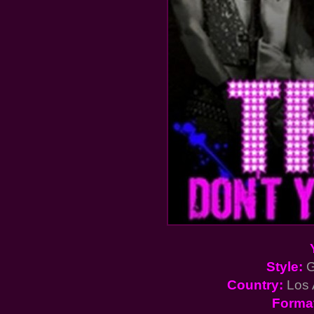
Style:
G
Country:
Los 
Forma