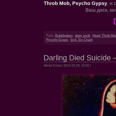
Throb Mob, Psycho Gypsy
, и
Ваш диск, ка
Тэги:
Bubbleglam
,
glam punk
,
Heart Throb Mo
Psycho Gypsy
,
Sick Six Crush
Darling Died Suicide –
Alexis Coma / 2015.02.25, 22:02 /