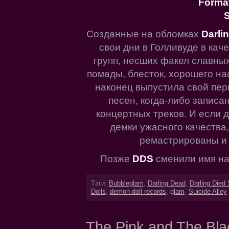
Forma
S
Созданные на обломках
Darli
свои дни в Голливуде в кач
групп, несших факел славны
помады, блесток, хорошего на
наконец выпустила свой пер
песен, когда-либо записа
концертных треков. И если 
демки ужасного качества,
ремастрированы и
Позже
DDS
сменили имя н
Тэги:
Bubbleglam
,
Darling Dead
,
Darling Died 
Dolls
,
demon doll records
,
glam
,
Suicide Alley
The Pink and The Bla