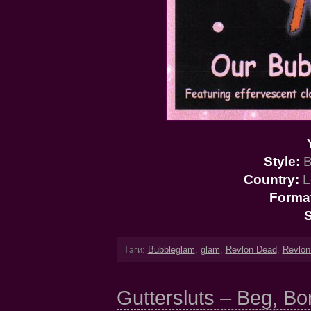
Style:
B
Country:
L
Forma
S
Тэги:
Bubbleglam
,
glam
,
Revlon Dead
,
Revlon
Guttersluts – Beg, Bo