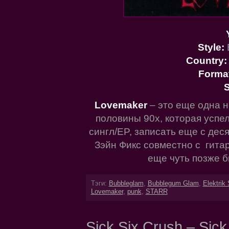
Style:
Country
Forma
S
Lovemaker
– это еще одна н
половины 90х, которая успе
сингл/EP, записать еще с дес
Зэйн Фикс совместно с гита
еще чуть позже 
Тэги:
Bubbleglam
,
Bubblegum Glam
,
Elektrik 
Lovemaker
,
punk
,
STARR
Sick Six Crush – Sick