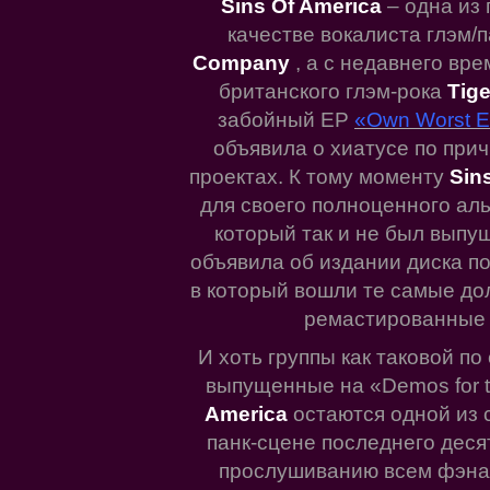
Sins Of America
– одна из 
качестве вокалиста глэм/
Company
, а с недавнего вр
британского глэм-рока
Tige
забойный EP
«Own Worst 
объявила о хиатусе по прич
проектах. К тому моменту
Sin
для своего полноценного аль
который так и не был выпущ
объявила об издании диска по
в который вошли те самые до
ремастированные 
И хоть группы как таковой по
выпущенные на «Demos for t
America
остаются одной из 
панк-сцене последнего деся
прослушиванию всем фэнам