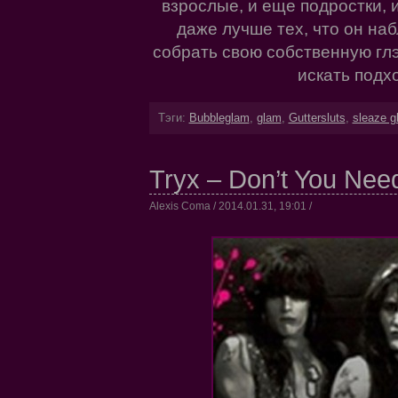
взрослые, и еще подростки, и
даже лучше тех, что он на
собрать свою собственную глэ
искать под
Тэги:
Bubbleglam
,
glam
,
Guttersluts
,
sleaze g
Tryx – Don’t You Need
Alexis Coma / 2014.01.31, 19:01 /