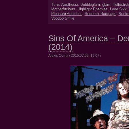
Тэги:
Aesthesia
,
Bubbleglam
,
glam
,
Hellectro
Motherfuckers
,
Highlight Enemies
,
Love Sikk 
Pleasure Addiction
,
Redneck Rampage
,
Sucke
Voodoo Smile
Sins Of America – De
(2014)
Alexis Coma / 2015.07.09, 19:07 /