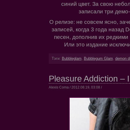
синий цвет. За свою небо
записали три демо-л
О релизе: не совсем ясно, за
записей, когда 3 года назад 
песен, дополнив их редкими
Или это издание исключ
Тэги:
Bubbleglam
,
Bubblegum Glam
,
demon do
Pleasure Addiction –
Alexis Coma / 2012.08.19, 03:08 /