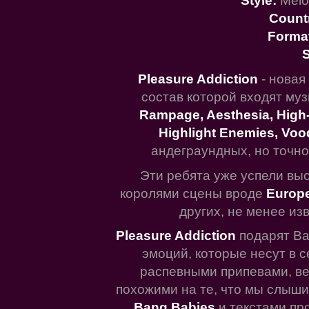
Style:
Melo
Count
Forma
S
Pleasure Addiction
- новая
состав которой входят му
Rampage, Aesthesia, High-
Highlight Enemies, Voo
андеграундных, но точно
Эти ребята уже успели вы
королями сцены вроде
Europe
других, не менее из
Pleasure Addiction
подарят Ва
эмоций, которые несут в с
распевными припевами, в
похожими на те, что мы слыши
Bang Babies
и текстами пр