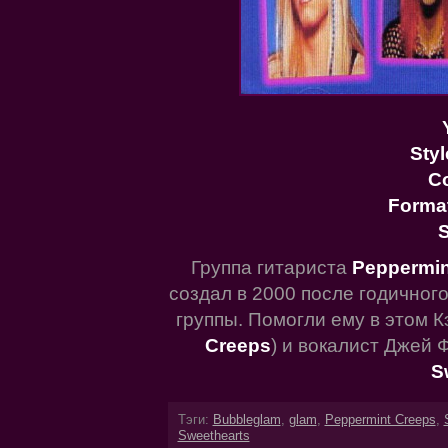
Styl
C
Forma
S
Группа гитариста
Peppermin
создал в 2000 после годичног
группы. Помогли ему в этом К
Creeps
) и вокалист Джей
S
Тэги:
Bubbleglam
,
glam
,
Peppermint Creeps
,
Sweethearts