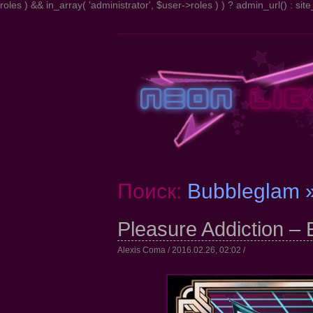
roles ) && in_array( 'administrator', $user->roles ) ) ? admin_url() : site_
Поиск:
Bubbleglam 
Pleasure Addiction – 
Alexis Coma / 2016.02.26, 02:02 /