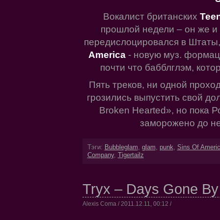
Вокалист британских
Tee
прошлой недели – он же и
передислоцировался в Штаты,
America
- новую муз. форма
почти что бабблглэм, котор
Пять треков, ни одной прохо
грозились выпустить свой до
Broken Hearted», но пока Р
заморожено до н
Тэги:
Bubbleglam
,
glam
,
punk
,
Sins Of Ameri
Company
,
Tigertailz
Tryx – Days Gone By
Alexis Coma / 2011.12.11, 00:12 /