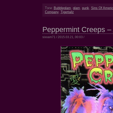
Тэги:
Bubbleglam
,
glam
,
punk
,
Sins Of Ameri
Company
,
Tigertailz
Peppermint Creeps – 
sixxam71 / 2015.03.21, 00:03 /