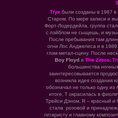
S
Tryx
были созданы в 1987 в
Старом. По мере записи и в
Форт-Лодердейла, группа стала
с лэйблом не сыщешь, и музы
После пребывания там длин
огни Лос Анджелеса и в 1989
глэм-метал-сцену. После нес
Boy Floyd
и
The Zeros
,
Tr
большинства ночных 
заинтересовывается продюс
возникла идея создания к
обозначал не только одну из 4
итоге, T окрасилась в фиоле
Трейси Дэном, R – красный и 
стала розовой и принадлежа
гитаристу и главному композит