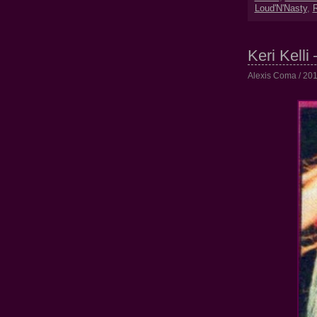
Loud'N'Nasty
,
R
Keri Kelli 
Alexis Coma / 201