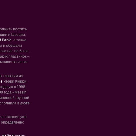
олжить постить
ндии и Швеции,
f Panic
, а также
ты и обещали
пока нас не было,
аких пластинок –
льшинство из вас
в, главным из
ys
Черри Кюрри.
ышедшую в 1998
0 года «Messin’
очиненной группой
исполнила в дуэте
у а ставшие уже
s» определенно