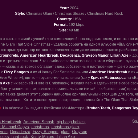
Year:
2004
Style:
Chrismas Glam / Christmas Sleaze / Christmas Hard Rock
Country:
USA
Format:
192 kbps
Size:
49 Mb
к я считаю самой лучшей глэм-компиляцией новогодниих песен, и не только из-
e Glam That Stole Christmas» удалось собрать на одном альбоме уйму слиз-гл
из которых до сих пор остаются неизвестными даже людям, неплохо разбирающ
croundrels, American Heartbreak, Decadenza, Grayson Manor, Lillian Axe
и др.
а то и третьего эшелона. Что наиболее замечательно на этом сборнике – здесь
 – каждый из треков обладает здесь собственным настроением – где-то раз
е с
Fizzy Bangers
и их «Hooray For Santaclaus» или
American Heartbreak
и их 
Ever Written»), где-то – грустно-мечтательным (как у
Кристи Мэйджорса
на «Ba
an Axe
с их версией «Here Is Christmas»). Каждая песня здесь несет в себе св
броту, многие из них являются оригинальными (читай – собственными) прои
что также делает этот сборник наиболее оригинальным и стоящим для того, чт
на компакте. Хотите новогоднего настроения – включайте The Glam That Stole
s.
На обложке Вы видите Джейсона МакМастера (
Broken Teeth, Dangerous To
Ком
 Heartbreak
,
American Smash
,
big bang babies
,
& Michael Gapys
,
christmas
,
christmas glam
,
vers
,
Decadenza
,
Fizzy Bangers
,
glam
,
Grayson
Rocks
,
hard rock
,
Kristy Majors
,
Lillian Axe
,