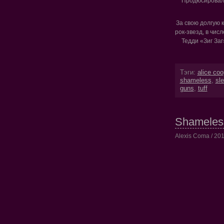
Продюсировал 
За свою долгую 
рок-звезд, в чис
Тедди «Зиг Заг
Тэги:
alice coo
shameless
,
sl
guns
,
tuff
Shameless
Alexis Coma / 201