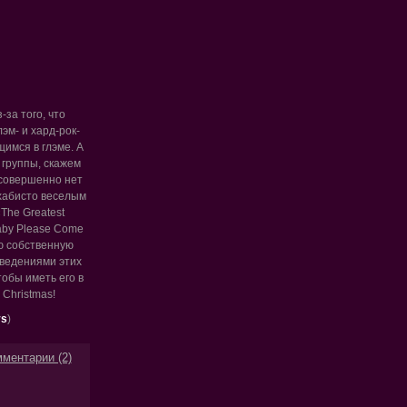
за того, что
эм- и хард-рок-
имся в глэме. А
 группы, скажем
 совершенно нет
ухабисто веселым
«The Greatest
by Please Come
ою собственную
зведениями этих
обы иметь его в
 Christmas!
ys
)
ментарии (2)