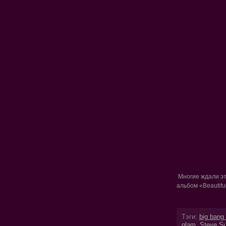
Многие ждали эт
альбом «Beautifu
Тэги:
big bang
glam
,
Steve S