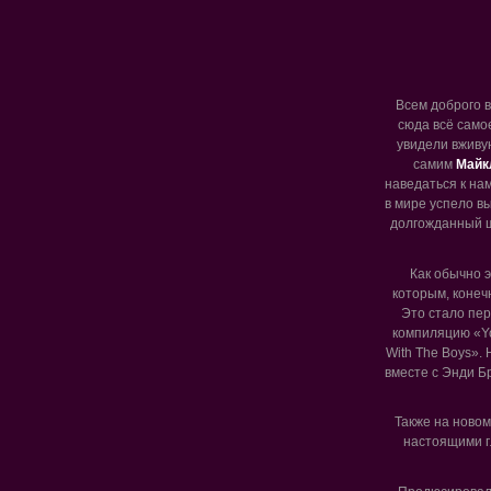
Всем доброго 
сюда всё само
увидели вживу
самим
Майк
наведаться к нам
в мире успело в
долгожданный 
Как обычно 
которым, конеч
Это стало пер
компиляцию «Yo
With The Boys». 
вместе с Энди Бр
Также на новом
настоящими гл