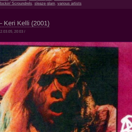
ockin' Scroundrels
,
sleaze glam
,
various artists
– Keri Kelli (2001)
2.03.05, 20:03 /