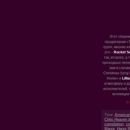
Этот сборни
продюсерам «Th
групп, многие 
это –
Rockin’ S
так, второго, 
проходных песен
(как в случа
Christmas Song 
Home» и
Lilli
атмосферу и до
исполнителей, 
коллекции 
p.
Тэги:
American
Chris Heaven 
compilation
,
co
Manor
,
Hanoi 