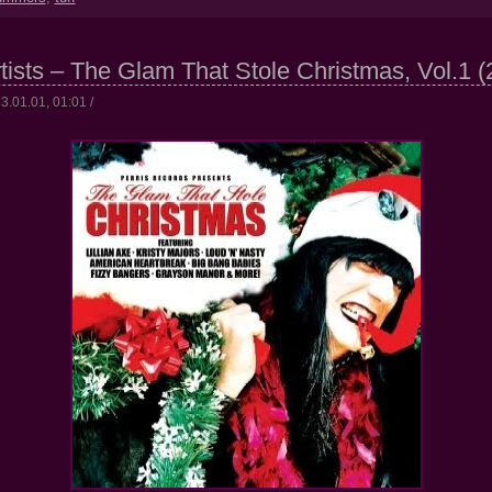
tists – The Glam That Stole Christmas, Vol.1 (
3.01.01, 01:01 /