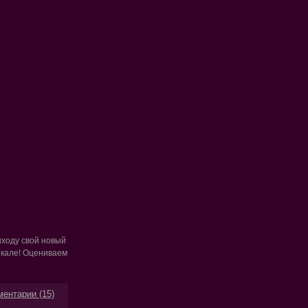
выходу свой новый
вокале! Оцениваем
ентарии (15)