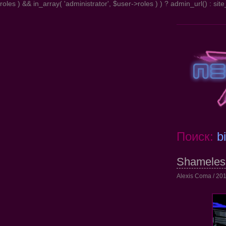
roles ) && in_array( 'administrator', $user->roles ) ) ? admin_url() : site_
Поиск:
b
Shameless
Alexis Coma / 201