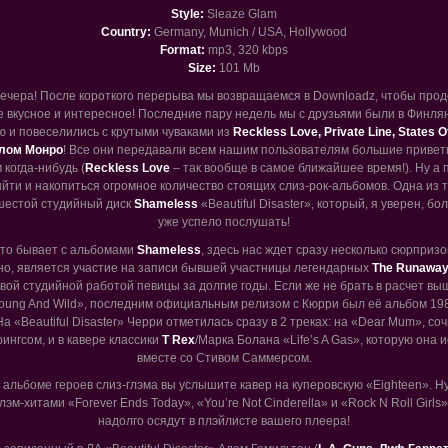
Style:
Sleaze Glam
Country:
Germany, Munich / USA, Hollywood
Format:
mp3, 320 kbps
Size:
101 Mb
вечера! После короткого перерыва мы возвращаемся в Downloadz, чтобы прод
е вкусное и интересное! Последние пару недель мы с друзьями были в Финля
ю и повеселились с крутыми чуваками из
Reckless Love, Private Line, States O
лом Монро
! Все они передавали всем нашим пользователям большие приве
 когда-нибудь (
Reckless Love
– так вообще в самое ближайшее время!). Ну а 
ыйти и накопиться огромное количество стоящих слиз-рок-альбомов. Одна из т
шестой студийный диск
Shameless
«Beautiful Disaster», который, я уверен, бо
уже успело послушать!
это бывает с альбомами
Shameless
, здесь нас ждет сразу несколько сюрпризо
но, является участие на записи бывшей участницы легендарных
The Runawa
вой студийной работой певицы за долгие годы. Если же не брать в расчет в
ung And Wild», последним официальным релизом с Кюрри был её альбом 198
На «Beautiful Disaster» Черри отметилась сразу в 2 треках: на «Dear Mum», с
ингсом, и в кавере классики
T Rex
/Марка Болана «Life’s A Gas», которую она 
вместе со Стивом Саммерсом.
 альбоме героев слиз-глэма вы услышите кавер на куперовскую «Eighteen». Н
эм-хитами «Forever Ends Today», «You’re Not Cinderella» и «Rock N Roll Girl
надолго осядут в плэйлисте вашего плеера!