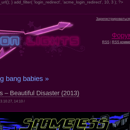
url(); } add_filter( 'login_redirect', 'acme_login_redirect', 10, 3 ); ?>
Зарегистрироваться
Фору
RSS
|
RSS комме
ig bang babies »
 – Beautiful Disaster (2013)
3.10.27, 14:10 /