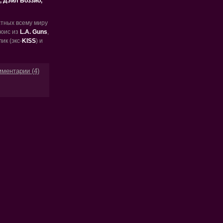
, Дэйл Боззио,
стных всему миру
ьюис из
L.A. Guns
,
ик (экс-
KISS
) и
ментарии (4)