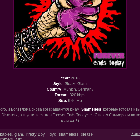
Year:
2013
Style:
Sleaze Glam
Country:
Munich, Germany
Format:
320 kbps
Size:
6,66 Mb
ого, и Боги Глэма снова возвращаются к нам!
Shameless
, которые готовят к 
l Disaster», выпустили сингл «Forever Ends Today» со Стивом Саммерсом на 
глэм-хит!:)
Комм
 babies
,
glam
,
Pretty Boy Floyd
,
shameless
,
sleaze
ummers
,
tuff