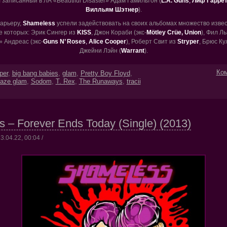
записанный в ЛА «Beautiful Disaster» Адам Гамильтон (
L.A. Guns
,
Лиф Гаррет
Вилльям Шэтнер
).
карьеру,
Shameless
успели задействовать на своих альбомах множество изве
ле которых:
Эрик Сингер из
KISS
, Джон Кораби (экс-
Mötley Crüe, Union
), Фил Л
» Андреас (экс-
Guns N’ Roses
,
Alice Cooper
), Роберт Свит из
Stryper
, Брюс Кул
Джейни Лэйн (
Warrant
).
Ком
per
,
big bang babies
,
glam
,
Pretty Boy Floyd
,
eaze glam
,
Sodom
,
T. Rex
,
The Runaways
,
tracii
 – Forever Ends Today (Single) (2013)
3.04.22, 00:04 /