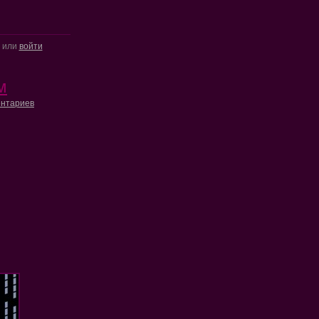
или
войти
м
нтариев