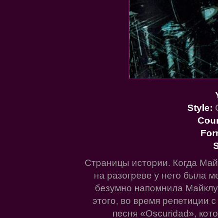
Style:
G
Cou
For
S
Страницы истории. Когда Май
на разогреве у него была м
безумно напомнила Майклу
этого, во время репетиции 
песня «Oscuridad», кот