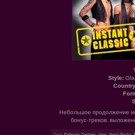
Style:
Gla
Country
For
S
Небольшое продолжение ист
бонус-треков. выложен
Тэги:
Ballroom Zombies
,
glam
,
Hanoi Rocks
,