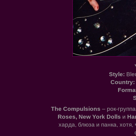
Style:
Ble
Country:
Forma
S
The Compulsions
– рок-группа
Roses, New York Dolls
и
Ha
харда, блюза и панка, хотя,