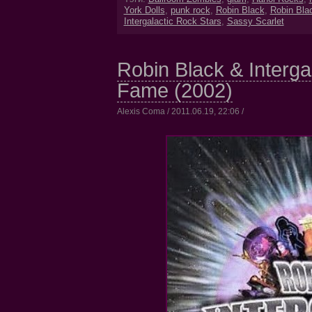
York Dolls
,
punk rock
,
Robin Black
,
Robin Bla
Intergalactic Rock Stars
,
Sassy Scarlet
Robin Black & Interga
Fame (2002)
Alexis Coma / 2011.06.19, 22:06 /