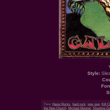
Style:
Slea
Cou
For
S
Тэги:
Hanoi Rocks
,
hard rock
,
iggy pop
,
Kill C
the New Church
,
Michael Monroe
,
Shooting Ga