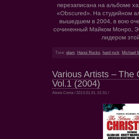
перезаписана на альбоме ха
«Obscured». На студийном 
вышедшем в 2004, в вою оче
сочиненный Майком Монро, Эн
лидером этой
Тэги:
glam
,
Hanoi Rocks
,
hard rock
,
Michael 
Various Artists – The
Vol.1 (2004)
Alexis Coma / 2013.01.01, 01:01 /