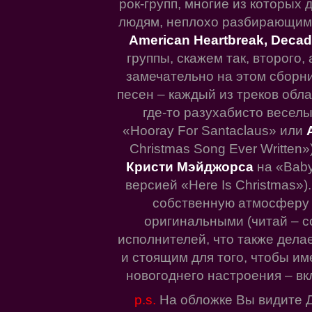
рок-групп, многие из которых
людям, неплохо разбирающимс
American Heartbreak, Decade
группы, скажем так, второго,
замечательно на этом сборн
песен – каждый из треков обл
где-то разухабисто веселы
«Hooray For Santaclaus» или
Christmas Song Ever Written»
Кристи Мэйджорса
на «Bab
версией «Here Is Christmas»)
собственную атмосферу и
оригинальными (читай – 
исполнителей, что также дела
и стоящим для того, чтобы име
новогоднего настроения – вкл
p.s.
На обложке Вы видите 