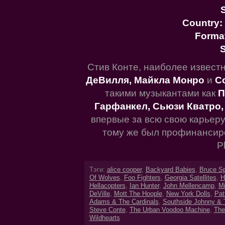
S
Country:
Forma
S
Стив Конте, наиболее извест
ДеВилля, Майкла Монро
и
C
такими музыкантами как
П
Гарфанкел, Сьюзи Кватро
впервые за всю свою карьеру
тому же был профинансиро
P
Тэги:
alice cooper
,
Backyard Babies
,
Bruce Sp
Of Wolves
,
Foo Fighters
,
Georgia Satellites
,
H
Hellacopters
,
Ian Hunter
,
John Mellencamp
,
Mi
DeVille
,
Mott The Hoople
,
New York Dolls
,
Pat
Adams & The Cardinals
,
Southside Johnny & 
Steve Conte
,
The Urban Voodoo Machine
,
The
Wildhearts