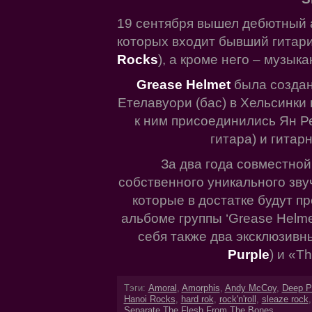
19 сентября вышел дебютный 
которых входит бывший гитар
Rocks
), а кроме него – музык
Grease Helmet
была создан
Етелавуори (бас) в Хельсинки 
к ним присоединились Ян Ре
гитара) и гитар
За два года совместно
собственного уникального зву
которые в достатке будут 
альбоме группы ‘Grease Helme
себя также два эксклюзивны
Purple
) и «T
Тэги:
Amoral
,
Amorphis
,
Andy McCoy
,
Deep P
Hanoi Rocks
,
hard rok
,
rock'n'roll
,
sleaze rock
Separate The Flesh From The Bones