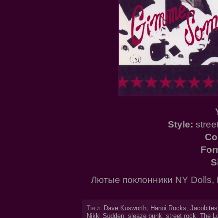
Style:
stree
Co
For
S
Лютые поклонники NY Dolls, L
Тэги:
Dave Kusworth
,
Hanoi Rocks
,
Jacobites
Nikki Sudden
,
sleaze punk
,
street rock
,
The Lo