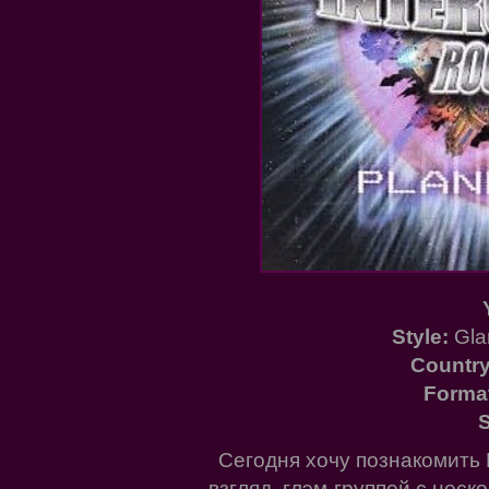
Style:
Gla
Country
Forma
S
Сегодня хочу познакомить 
взгляд, глэм-группой с нес