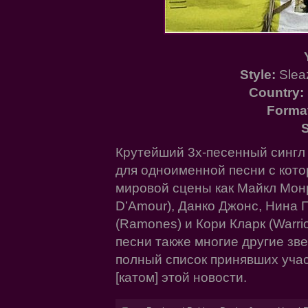
Style:
Sleaz
Country:
Forma
S
Крутейший 3х-песенный сингл
для одноименной песни с кото
мировой сцены как Майкл Монр
D’Amour), Данко Джонс, Нина 
(Ramones) и Кори Кларк (Warrio
песни также многие другие зв
полный список принявших учас
[катом] этой новости.