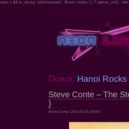
roles ) && in_array( 'administrator', $user->roles ) ) ? admin_url() : site_
Поиск:
Hanoi Rocks
Steve Conte – The S
)
Alexis Coma / 2014.06.20, 08:06 /