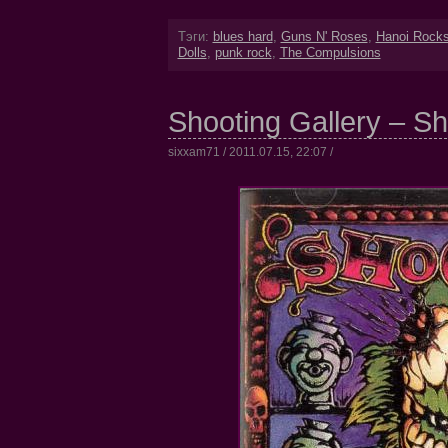
Тэги:
blues hard
,
Guns N' Roses
,
Hanoi Rock
Dolls
,
punk rock
,
The Compulsions
Shooting Gallery – Sh
sixxam71 / 2011.07.15, 22:07 /