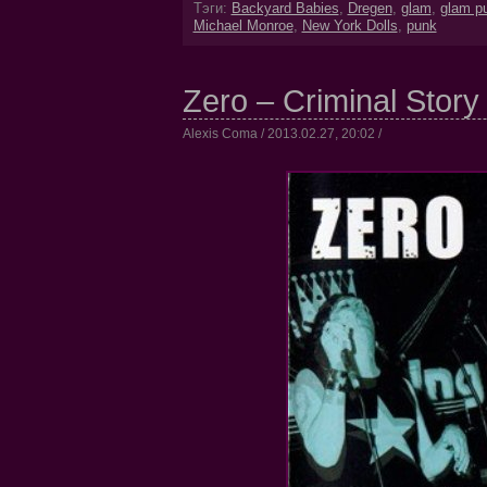
Тэги:
Backyard Babies
,
Dregen
,
glam
,
glam p
Michael Monroe
,
New York Dolls
,
punk
Zero – Criminal Story
Alexis Coma / 2013.02.27, 20:02 /