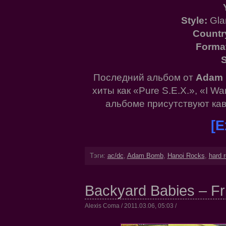
Style:
Gla
Countr
Forma
S
Последний альбом от
Adam
хиты как «Pure S.E.X.», «I Wa
альбоме присутствуют кав
[E
Тэги:
ac/dc
,
Adam Bomb
,
Hanoi Rocks
,
hard 
Backyard Babies – Fri
Alexis Coma / 2011.03.06, 05:03 /