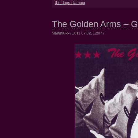
the dogs d'amour
The Golden Arms – G
MartinKixx / 2011.07.02, 12:07 /