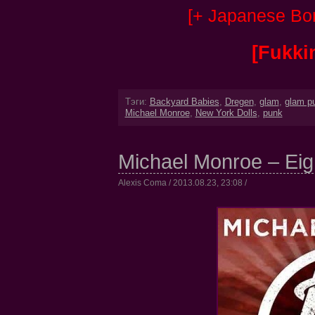
[+ Japanese Bon
[Fukkin
Тэги:
Backyard Babies
,
Dregen
,
glam
,
glam p
Michael Monroe
,
New York Dolls
,
punk
Michael Monroe – Eig
Alexis Coma / 2013.08.23, 23:08 /