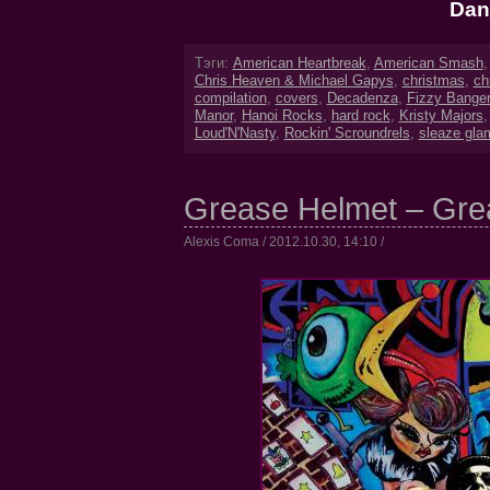
Dan
Тэги:
American Heartbreak
,
American Smash
Chris Heaven & Michael Gapys
,
christmas
,
ch
compilation
,
covers
,
Decadenza
,
Fizzy Bange
Manor
,
Hanoi Rocks
,
hard rock
,
Kristy Majors
Loud'N'Nasty
,
Rockin' Scroundrels
,
sleaze gla
Grease Helmet – Gre
Alexis Coma / 2012.10.30, 14:10 /