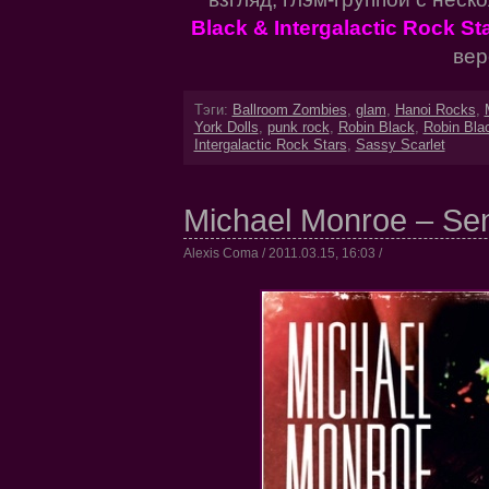
Black & Intergalactic Rock St
вер
Тэги:
Ballroom Zombies
,
glam
,
Hanoi Rocks
,
York Dolls
,
punk rock
,
Robin Black
,
Robin Bla
Intergalactic Rock Stars
,
Sassy Scarlet
Michael Monroe – Sen
Alexis Coma / 2011.03.15, 16:03 /