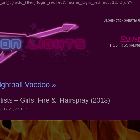
url(); } add_filter( 'login_redirect', 'acme_login_redirect', 10, 3 ); ?>
Зарегистрироваться
Фору
RSS
|
RSS комме
ightball Voodoo »
tists – Girls, Fire &, Hairspray (2013)
3.12.27, 23:12 /