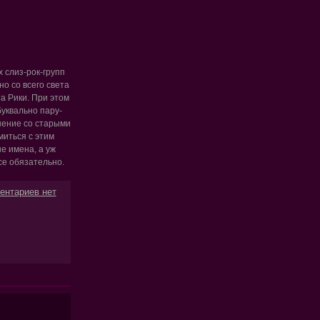
 слиз-рок-групп
но со всего света
а Рики. При этом
уквально пару-
внение со старыми
миться с этим
е имена, а уж
се обязательно.
ентариев нет