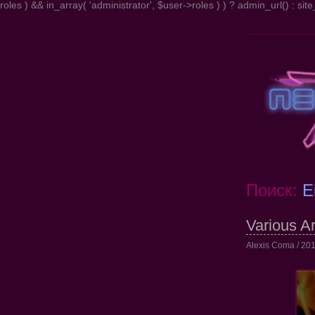
roles ) && in_array( 'administrator', $user->roles ) ) ? admin_url() : site_
Поиск:
E
Various Ar
Alexis Coma / 201