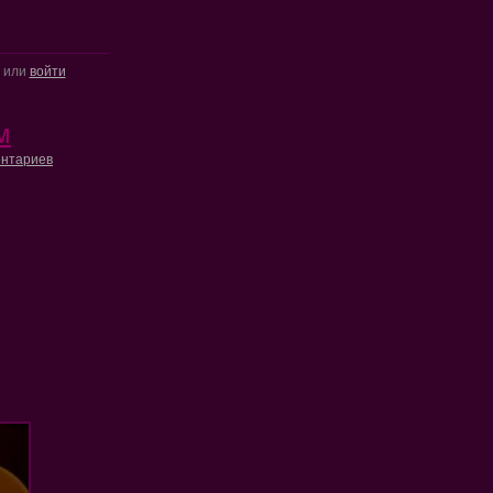
или
войти
м
нтариев