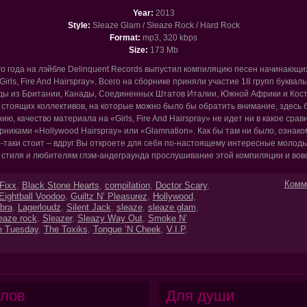
Year:
2013
Style:
Sleaze Glam / Sleaze Rock / Hard Rock
Format:
mp3, 320 kbps
Size:
173 Mb
го года на лэйбле Delinquent Records выпустил компиляцию песен начинающих
irls, Fire And Hairspray». Всего на сборнике приняли участие 18 групп букваль
нды из Британии, Канады, Соединенных Штатов Италии, Южной Африки и Кост
 стоящих коллективов, на которые можно было бы обратить внимание, здесь б
нию, качество материала на «Girls, Fire And Hairspray» не идет ни в какое сра
никами «Hollywood Hairspray» или «Glamnation». Как бы там ни было, ознако
-таки стоит – вдруг Вы откроете для себя по-настоящему интересные молоды
стиля и любителям глэм-андеграунда прослушивание этой компиляции и вов
Комм
Fixx
,
Black Stone Hearts
,
compilation
,
Doctor Scary
,
Eightball Voodoo
,
Guiltz N’ Pleasurez
,
Hollywood
,
bra
,
Lagerloudz
,
Silent Jack
,
sleaze
,
sleaze glam
,
eaze rock
,
Sleazer
,
Sleazy Way Out
,
Smoke N’
e Tuesday
,
The Toxiks
,
Tongue ‘N Cheek
,
V.I.P
,
лов
Для души