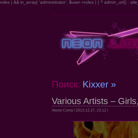
roles ) && in_array( 'administrator', $user->roles ) ) ? admin_url() : site_
Поиск:
Kixxer »
Various Artists – Girl
Alexis Coma / 2013.12.27, 23:12 /