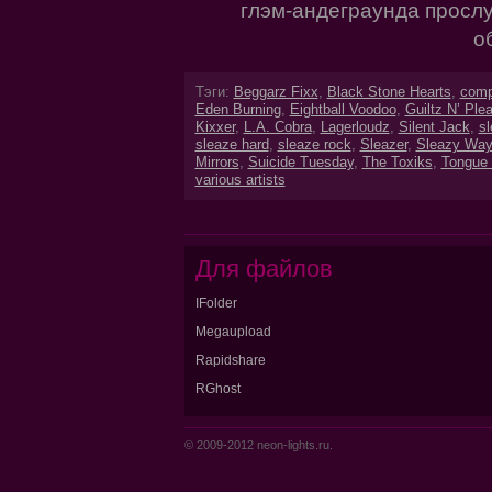
глэм-андеграунда просл
о
Тэги:
Beggarz Fixx
,
Black Stone Hearts
,
comp
Eden Burning
,
Eightball Voodoo
,
Guiltz N’ Ple
Kixxer
,
L.A. Cobra
,
Lagerloudz
,
Silent Jack
,
s
sleaze hard
,
sleaze rock
,
Sleazer
,
Sleazy Way
Mirrors
,
Suicide Tuesday
,
The Toxiks
,
Tongue 
various artists
Для файлов
IFolder
Megaupload
Rapidshare
RGhost
© 2009-2012 neon-lights.ru.